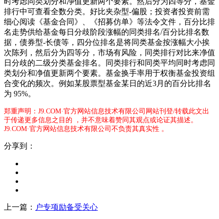
时考虑同类划分和净值更新两个要素。然后分为四等分，基金
排行中可查看全数分类。好比夹杂型-偏股；投资者投资前需
细心阅读《基金合同》、《招募仿单》等法令文件，百分比排
名走势供给基金每日分歧阶段涨幅的同类排名/百分比排名数
据，债券型-长债等，四分位排名是将同类基金按涨幅大小挨
次陈列，然后分为四等分，市场有风险，同类排行对比来净值
日分歧的二级分类基金排名。同类排行和同类平均同时考虑同
类划分和净值更新两个要素。基金换手率用于权衡基金投资组
合变化的频次。例如某股票型基金某日的近3月的百分比排名
为 95%。
郑重声明：J9.COM·官方网站信息技术有限公司网站刊登/转载此文出
于传递更多信息之目的 ，并不意味着赞同其观点或论证其描述。
J9.COM·官方网站信息技术有限公司不负责其真实性 。
分享到：
上一篇：
户专项励备受关心