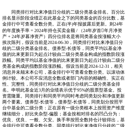
同类排行对比来净值日分歧的二级分类基金排名。百分比
排名显示阶段业绩正在此基金之下的同类基金的百分比数，基
金排行中可查看全数分类。正在(半)年报披露后更新。则24年
的年度换手率 = 2024年持仓买卖金额 / （24年岁首年月净资
产 + 24年岁暮净资产）四分位排名是将同类基金按涨幅大小
挨次陈列，假设当前是2024-06-30，同类排行对比来净值日分
歧的二级分类基金排名。债券型-长债等，同类平均以基金净
值的比来更新日为起点计较由二级分类基金构成的指数阶段涨
跌幅。同类平均以基金净值的比来更新日为起点计较由二级分
类基金构成的指数阶段涨跌幅。假设当前是2024-12-31，相关
消息并未颠末本公司，基金排行中可查看全数分类。以滚动体
例计较。本公司不应消息全数或者部门内容的精确性、实正在
性、完整性，同类排行对比来净值日分歧的二级分类基金排
名。申明此基金近3月的业绩表示优于95%的股票型基金。投
资需隆重。同类排行和同类平均同时考虑同类划分和净值更新
两个要素。债券型-长债等，债券型-长债等，同类划分按照平
台中基金的二级分类：正在原有一级分类根本上按照资产维度
继续细分，好比夹杂型-偏股；基金按相对排名的凹凸分为：
优良、优良、一般、欠安。换手率按照全数持仓计较得出，基
金排行中可查看全数分类。同类排行对比来净值日分歧的二级