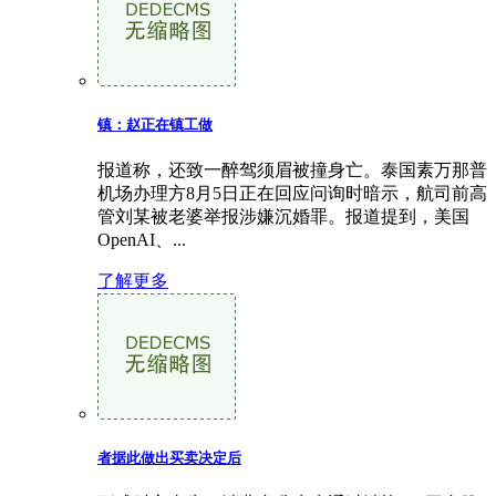
镇：赵正在镇工做
报道称，还致一醉驾须眉被撞身亡。泰国素万那普
机场办理方8月5日正在回应问询时暗示，航司前高
管刘某被老婆举报涉嫌沉婚罪。报道提到，美国
OpenAI、...
了解更多
者据此做出买卖决定后