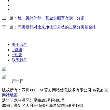
上一篇：
统一类此外每一基金份额享有划一分派
下一篇：
同类排行对比来净值日分歧的二级分类基金排
关于我们
ai资讯
ai动态
联系我们
扫一扫
版权所有：四川J9.COM·官方网站信息技术有限公司 转载必究
网站地图
泸州：龙马潭区红星路291号附401号
成都：高新区天府三街69号新希望国际B座1803