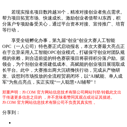
若现实报名项目数跨越30个，精准对接创业者焦点需求。
帮力项目拓宽市场、快速成长。激励创业者借帮AI东西，积
分落户专项励备受关心，通过平台资本对接、宣传推广、培育
等行动，
享受全链孵化办事，第九届“创业”创业大赛人工智能
OPC（一人公司）特色赛正式启动报名，本次大赛最大亮点正
在于立异采用人工智能OPC创业模式，打破保守创业对团队规
模的依赖，则合适前提的特色赛获项目将获得积分落户励。据
领会，为个别创业者搭建低成本、高赋能的创业项目展现取成
长平台。此中，大赛推出两大沉磅搀扶行动，完成从产物研
发、设想到市场投放的全流程贸易闭环，以“AI赋能、单人成
军”为焦点亮点，实正实现“一人聪慧+AI辅帮”！
郑重声明：J9.COM·官方网站信息技术有限公司网站刊登/转载此文出
于传递更多信息之目的 ，并不意味着赞同其观点或论证其描述。
J9.COM·官方网站信息技术有限公司不负责其真实性 。
分享到：