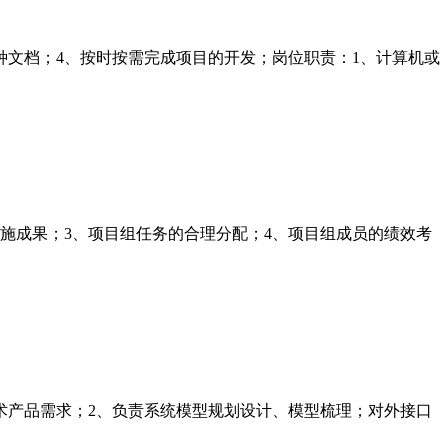
种文档；4、按时按需完成项目的开发；岗位职责：1、计算机或
施成果；3、项目组任务的合理分配；4、项目组成员的绩效考
术产品需求；2、负责系统模型规划设计、模型梳理；对外接口