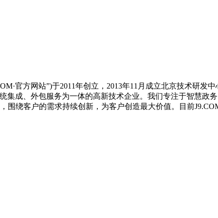
.COM·官方网站”)于2011年创立，2013年11月成立北京技术
系统集成、外包服务为一体的高新技术企业。我们专注于智慧政
围绕客户的需求持续创新，为客户创造最大价值。目前J9.COM