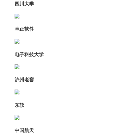
四川大学
卓正软件
电子科技大学
泸州老窖
东软
中国航天