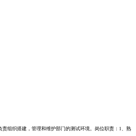
负责组织搭建，管理和维护部门的测试环境。岗位职责：1、熟