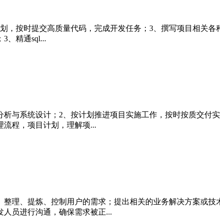
计划，按时提交高质量代码，完成开发任务；3、撰写项目相关各
精通sql...
分析与系统设计；2、按计划推进项目实施工作，按时按质交付实
流程，项目计划，理解项...
、整理、提炼、控制用户的需求；提出相关的业务解决方案或技
人员进行沟通，确保需求被正...