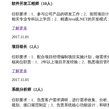
软件开发工程师（10人）
任职要求：1、参与公司产品的研发工作；2、按照项目
相关专业专科以上学历；2、精通Java或.NET的开发模式；3、
了解更多
2017.11.01
项目组长（2人）
任职要求：1、配合项目经理编制项目实施计划，做需求
核岗位职责：1、2年以上项目开发经验；2、熟悉项目管理
了解更多
2017.11.01
系统分析师（2人）
任职要求：1、负责客户需求调研，进行需求收集、分析
规划、接口规范制定；3、负责系统核心功能设计，和研发