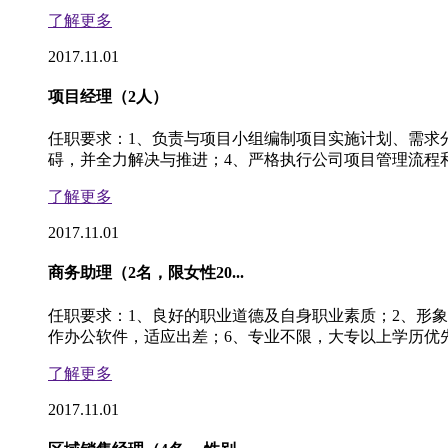
了解更多
2017.11.01
项目经理（2人）
任职要求：1、负责与项目小组编制项目实施计划、需求
碍，并全力解决与推进；4、严格执行公司项目管理流程和规
了解更多
2017.11.01
商务助理（2名，限女性20...
任职要求：1、良好的职业道德及自身职业素质；2、形
作办公软件，适应出差；6、专业不限，大专以上学历优先；
了解更多
2017.11.01