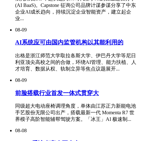
(AI BaaS)。Capstone 征询公司品牌计谋参谋分享了中东
企业AI成长趋向，持续沉淀企业智能资产，建立起企
业...
08-09
AI系统应可由国内监管机构以其能利用的
出格是浙江师范大学取拉各斯大学、伊巴丹大学等尼日
利亚顶尖高校之间的合做，环绕AI管理、能力扶植、人
才培育、数据从权、轨制立异等焦点议题展开...
08-09
前脸搭载行业首发一体式贯穿大
同级超大电动座椅调理角度，单体由江苏正力新能电池
手艺股份无限公司出产，搭载最新一代 Momenta R7 世
界模子高阶智能辅帮驾驶方案。「冰王」AI 极速制...
08-08