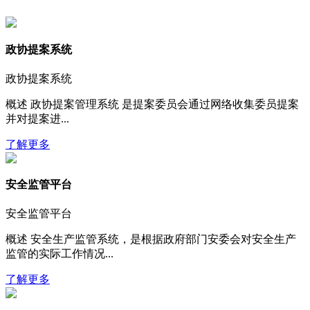
政协提案系统
政协提案系统
概述 政协提案管理系统 是提案委员会通过网络收集委员提案
并对提案进...
了解更多
安全监管平台
安全监管平台
概述 安全生产监管系统，是根据政府部门安委会对安全生产
监管的实际工作情况...
了解更多