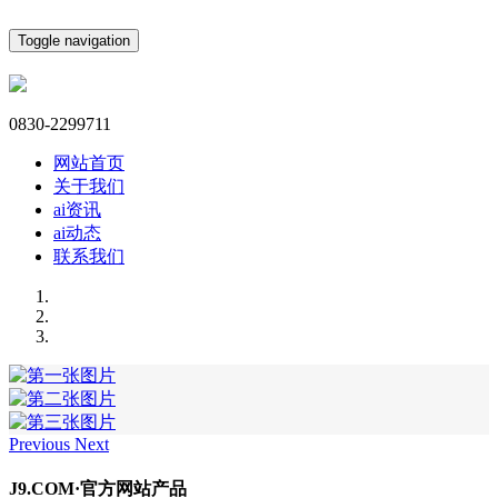
Toggle navigation
0830-2299711
网站首页
关于我们
ai资讯
ai动态
联系我们
Previous
Next
J9.COM·官方网站产品