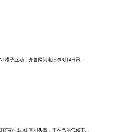
模子互动，齐鲁网闪电旧事8月4日讯...
推出 AI 智能头盔，正在恶劣气候下...