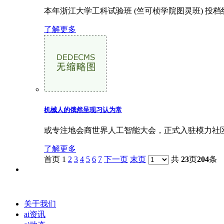
本年浙江大学工科试验班 (竺可桢学院图灵班) 投
了解更多
机械人的俄然呈现习认为常
或专注地会商世界人工智能大会，正式入驻模力社区
了解更多
首页 1
2
3
4
5
6
7
下一页
末页
共
23
页
204
条
关于我们
ai资讯