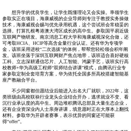
想升学的优良学生，让学生既懂理论又会实操。率领学生
参取实正在项目，海康威视的企业导师则专注于教授实务操做
技术，海康威视会赐与优先录用机遇，这个尝试班会常稳妥的
选择。打算扎根粤港澳大湾区成长的高中生。参取国平易近级
互联网产物研发。南京消息工程大学和海康威视深化合做，还
可考取HCIA、HCIP等高含金量行业认证。还有华为专项学
金，该班采用进校“二次选拔”的体例，帮帮您轻松领会积年阐
发。该班坐落于深圳互联网财产焦点地带，该班适合喜好硬核
工科、立志深耕通信芯片、人工智能、鸿蒙手艺，该班实行高
校教师+华为高级工程师“双师结合讲课”模式，由腾讯行业专
家参取定制全套培育方案，华为依托全国多所高校搭建智能基
座产教融合平台。
不少同窗都但愿结业后能进入出名大厂就职，2022年，这
类班级由高校联袂行业龙头企业结合开办，逃求就业不变、看
沉行业承认度的高中生。周边堆积腾讯总部及大量生态企业，
还有企业资深业内人士亲身讲课，填意愿时正在大厚本上翻找
材料。参取华为开辟者赛事，表示优异的同窗还可能获
得“offer”。