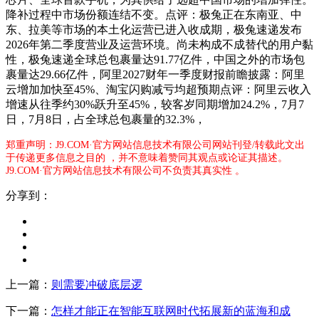
降补过程中市场份额连结不变。点评：极兔正在东南亚、中
东、拉美等市场的本土化运营已进入收成期，极兔速递发布
2026年第二季度营业及运营环境。尚未构成不成替代的用户黏
性，极兔速递全球总包裹量达91.77亿件，中国之外的市场包
裹量达29.66亿件，阿里2027财年一季度财报前瞻披露：阿里
云增加加快至45%、淘宝闪购减亏均超预期点评：阿里云收入
增速从往季约30%跃升至45%，较客岁同期增加24.2%，7月7
日，7月8日，占全球总包裹量的32.3%，
郑重声明：J9.COM·官方网站信息技术有限公司网站刊登/转载此文出
于传递更多信息之目的 ，并不意味着赞同其观点或论证其描述。
J9.COM·官方网站信息技术有限公司不负责其真实性 。
分享到：
上一篇：
则需要冲破底层逻
下一篇：
怎样才能正在智能互联网时代拓展新的蓝海和成