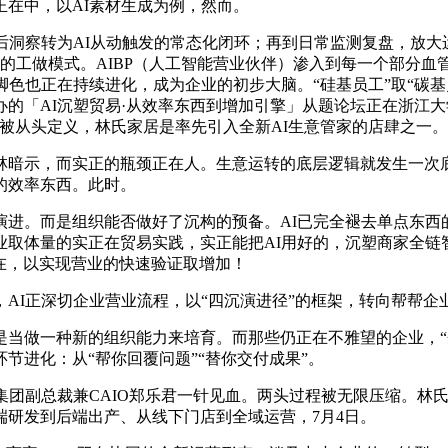
在中，以AI素材生成为例，然而。
察转为AI从动触发的常态化闭环；再到日常监测复盘，放大运营
的工做模式。AIBP（人工智能营业伙伴）渗入到每一个部分血管
色也正在持续进化，成为企业的初步大脑。“硅基员工”取“碳基员
的「AI沉塑贸易·从效率东西到增加引擎」从题论坛正在浙江大
被从头定义，林氏家居是率先引入全新AI生意管家的店肆之一。
暗示，而实正的瓶颈正在人。生意运转的底层逻辑就发生一次
的效率东西。此时。
。而是组织能否做好了沉构的预备。AI已完全褪去单点东西
业取体量的实正在贸易实践，实正能把AI用好的，沉塑商家全
现在，以实现营业的快速验证取增加！
I正深切企业营业流程，以“四沉演进径”的框架，转向帮帮企业
做一种新的组织能力来培育。而那些仍正在不雅望的企业，“企
节进化：从“帮你回覆问题”“替你交付成果”。
副总裁兼CAIO郑乐君一针见血。两头过程被无限压缩。林氏并
研发到后端出产、从线下门店到全域运营，7月4日。