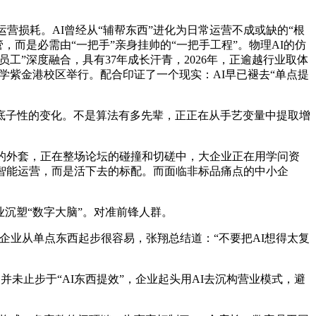
损耗。AI曾经从“辅帮东西”进化为日常运营不成或缺的“根
，而是必需由“一把手”亲身挂帅的“一把手工程”。物理AI的仿
工”深度融合，具有37年成长汗青，2026年，正逾越行业取体
学紫金港校区举行。配合印证了一个现实：AI早已褪去“单点提
底子性的变化。不是算法有多先辈，正正在从手艺变量中提取增
的外套，正在整场论坛的碰撞和切磋中，大企业正在用学问资
链智能运营，而是活下去的标配。而面临非标品痛点的中小企
沉塑“数字大脑”。对准前锋人群。
业从单点东西起步很容易，张翔总结道：“不要把AI想得太复
未止步于“AI东西提效”，企业起头用AI去沉构营业模式，避