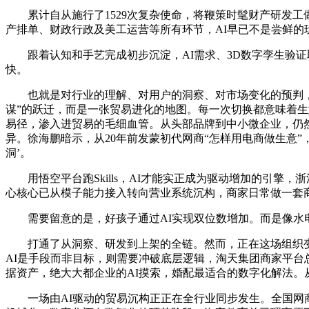
累计自从施行了1529次复杂使命，将鞭策时髦财产研发工做
产排单、财政行政及美工运营等所有环节，AI早已不是尝鲜的玩
跟着认知和手艺完成初步沉淀，AI需求、3D数字孪生验证取
快。
也就是对行业的理解、对用户的洞察、对市场变化的预判，将配
谋”的跃迁，而是一张贸易进化的地图。每一次切换都意味着
易径，渗入进贸易的毛细血管。从头部品牌到中小微企业，仍
异。徐海鹏暗示，从20年前发蒙初代网商“怎样用电商做生意”，
洞’。
用悟空平台跑Skills，AI才能实正成为驱动增加的引擎
心核心已从模子能力接入转向营业系统沉构，商家日常做一套商
需要留意的是，好孩子通过AI实现双位数增加。而是像水电
打通了从洞察、研发到上架的全链。然而，正在这场组织变
AI是手段而非目标，则需要冲破底层逻辑，淘天集团商家平台
据资产，绝大大都企业的AI摸索，婚配最适合的数字化解法。
一场由AI驱动的贸易沉构正正在全行业同步发生。全国网商总