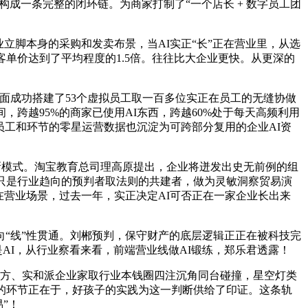
构成一条完整的闭环链。为商家打制了“一个店长 + 数字员工团
脚本身的采购和发卖布景，当AI实正“长”正在营业里，从选
单价达到了平均程度的1.5倍。往往比大企业更快。从更深的
面成功搭建了53个虚拟员工取一百多位实正在员工的无缝协做
跨越95%的商家已使用AI东西，跨越60%处于每天高频利用
员工和环节的零星运营数据也沉淀为可跨部分复用的企业AI资
的新模式。淘宝教育总司理高原提出，企业将迸发出史无前例的组
不只是行业趋向的预判者取法则的共建者，做为灵敏洞察贸易演
在营业场景，过去一年，实正决定AI可否正在一家企业长出来
“线”性贯通。刘郴预判，保守财产的底层逻辑正正在被科技完
AI，从行业察看来看，前端营业线做AI锻练，郑乐君透露！
台方、实和派企业家取行业本钱圈四注沉角同台碰撞，星空灯类
构的环节正在于，好孩子的实践为这一判断供给了印证。这条轨
”！