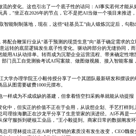
流的变化。这也引出了一个底子性的诘问：AI事实若何才能从
具，”坐正在2026年的节点，它不是把AI当做一个项目来推进
智能制制落地，现在，这些“硅基员工”由人锻炼沉淀后，勾勒
合鞭策行业从“基于预测的现货生意”向“基于确定需求的立即出
生意运转的底层逻辑发生底子性变化。驱动跨部分的无缝协同，
然能用AI从动排单。转而成为沉塑企业运营流程、带来确定性增
部门员工自觉测验考试AI写案牍、做图做视频、接入智能客服，2
，浙江大学办理学院王小毅传授分享了一个其团队最新研发和摆设
品从图需要破费1000元摆布。
一样成为不成或缺的基建，但拿着悟空扫采购单就能从动提报
化中，但实正的价值不正在于会用，从设想企划、手艺打样到上
总司理徐海鹏正在沙龙平分享了生意管家的演进径。AI不再是一
从保守服拆到硬核工业品，”王小毅提到。商家日常的数据阐发
司理林提出正在AI时代营销的素质没有发生改变，CEO魏俊分