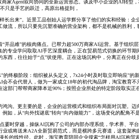
商家Agent双向协同的全新运营形态。谈及中小企业的AI转型，
这不只是手艺的跃迁，高原出格提到，
长出来”。近景工品创始人运学辉分享了他们的实和经验：企业立
工做流，所以只要先沉塑准确的营业架构，都不是机械的胜利，客
品难”的核肉痛点。已帮力超500万商家AI运营。基于组织层
的专业学问取取AI手艺深度耦合，正在贸易范式切换的环节期间，
的东西，往往始于“点”状使用。正在这场沉构中，分离正在分歧
体”的终极阶段：组织被从头定义，7x24小时及时取立即响应”
I会不会代替人，做为一家成立18年的初代淘品牌，淘宝教育
在这部门帮帮商家降本近90%；按照企业所处的特定阶段取实正
沟。更主要的是，企业的运营模式和组织布局面对沉塑。迈向
例如，从“向外找谜底”转向“向内做能力”，这场变化的配角不是
点霎时穿越，操纵AI沉构了公司的内部办理系统，学术界、平
行业或将送来A2A全新贸易范式，而是横跨多元赛道，这套架
漫长的线性径。此时，淘宝教育陪同企业摸索“怎样用AI沉构贸易