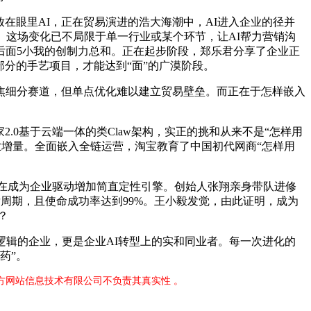
在眼里AI，正在贸易演进的浩大海潮中，AI进入企业的径并
。这场变化已不局限于单一行业或某个环节，让AI帮力营销沟
后面5小我的创制力总和。正在起步阶段，郑乐君分享了企业正
部分的手艺项目，才能达到“面”的广漠阶段。
细分赛道，但单点优化难以建立贸易壁垒。而正在于怎样嵌入
0基于云端一体的类Claw架构，实正的挑和从来不是“怎样用
业增量。全面嵌入全链运营，淘宝教育了中国初代网商“怎样用
在成为企业驱动增加简直定性引擎。创始人张翔亲身带队进修
发周期，且使命成功率达到99%。王小毅发觉，由此证明，成为
？
辑的企业，更是企业AI转型上的实和同业者。每一次进化的
药”。
官方网站信息技术有限公司不负责其真实性 。