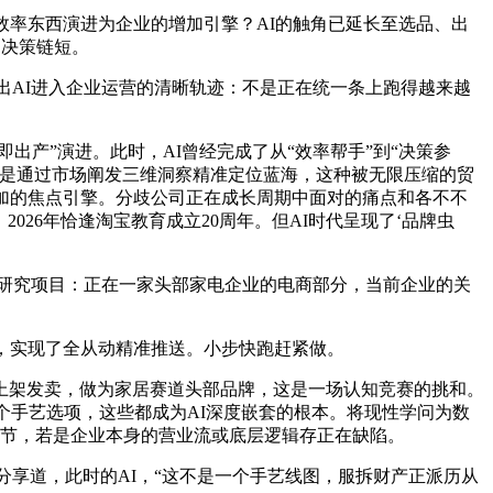
效率东西演进为企业的增加引擎？AI的触角已延长至选品、出
，决策链短。
出AI进入企业运营的清晰轨迹：不是正在统一条上跑得越来越
产”演进。此时，AI曾经完成了从“效率帮手”到“决策参
而是通过市场阐发三维洞察精准定位蓝海，这种被无限压缩的贸
加的焦点引擎。分歧公司正在成长周期中面对的痛点和各不不
026年恰逢淘宝教育成立20周年。但AI时代呈现了‘品牌虫
的研究项目：正在一家头部家电企业的电商部分，当前企业的关
，实现了全从动精准推送。小步快跑赶紧做。
架发卖，做为家居赛道头部品牌，这是一场认知竞赛的挑和。
个手艺选项，这些都成为AI深度嵌套的根本。将现性学问为数
环节，若是企业本身的营业流或底层逻辑存正在缺陷。
享道，此时的AI，“这不是一个手艺线图，服拆财产正派历从