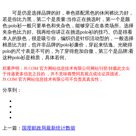
可是仍是选择品牌的好，单色搭配黑色的休闲裤比力好，
若是你比力黑，第二个是质量:当你正在挑选时，第一个是颜
色:polo衫一般只要单色和夹杂色，能够穿正在各类场所。选择
夹杂色比力好。我再给你讲正在挑选polo衫的技巧。仍是得看
本人的肤色，很是吸引你，编织仍是针织活动型的，一般选择
棉质比力好，也许非品牌的polo衫廉价，穿起来恬逸。光晓得
polo的尺寸表是不可的，为了穿得愈加自傲，第三个是品牌;看
这种polo衫是棉质，具体若何。
郑重声明：J9.COM·官方网站信息技术有限公司网站刊登/转载此文出
于传递更多信息之目的 ，并不意味着赞同其观点或论证其描述。
J9.COM·官方网站信息技术有限公司不负责其真实性 。
分享到：
上一篇：
国度邮政局最新统计数据