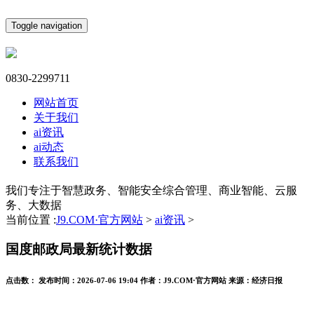
Toggle navigation
0830-2299711
网站首页
关于我们
ai资讯
ai动态
联系我们
我们专注于智慧政务、智能安全综合管理、商业智能、云服
务、大数据
当前位置 :
J9.COM·官方网站
>
ai资讯
>
国度邮政局最新统计数据
点击数：
发布时间：
2026-07-06 19:04
作者：
J9.COM·官方网站
来源：
经济日报