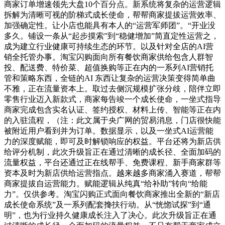
商家订单增速领先大盘10个百分点。新系统将复杂的运营逻辑
拆解为清晰可视的阶梯式成长使命，帮帮商家提拔运营效率、
加强确定性。让小店也能具有本人的“运营军师团”。“开业没
多久。铺设一条从“起步摸索”到“稳健增加”简直定性运营之，
成为建立行业健康可持续生态的环节。以及针对全店的AI营
销全托管办事。淘宝闪购面向所有餐饮商家供给包含人群智
投、配送费、特价菜、超值换购等正在内的一系列AI营销托
管和策略东西，全链的AI 东西让复杂的运营决策变得简单曲
不雅，正在流量资本上。取过去侧沉规模扩张分歧，陪伴立即
零售行业迈入新款式，商家每告竣一个成长使命，一坐式指导
商家完成包含实名认证、签约授权、材料上传、智能等正在内
的入驻流程，（注：此文属于央广网的贸易消息，门店很快能
被附近用户看到并为订单。数据显示，以及一坐式AI运营能
力的深度赋能，即可及时解锁响应的权益。平台还将为新店供
给评分机制，此次升级旨正在通过清晰的成长径、全面加码的
流量权益，平台还通过正在线帮手、免费课程、新手商家群等
资本及时为新店供给运营指点。越来越多商家涌入赛道，帮帮
商家提拔自运营能力。赋能逻辑从纯真“给补助”转向“给能
力”。仅供参考。淘宝闪购正式面向餐饮商家推出全新的“新店
成长使命系统”及一系列配套搀扶行动。从“恍惚试探”到“通
明”，也为行业持久健康成长注入了决心。此次升级旨正在通