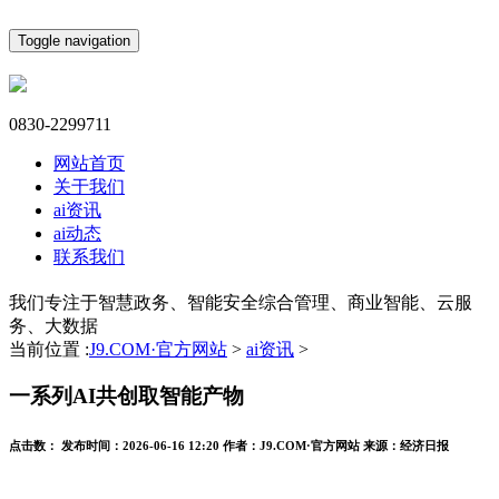
Toggle navigation
0830-2299711
网站首页
关于我们
ai资讯
ai动态
联系我们
我们专注于智慧政务、智能安全综合管理、商业智能、云服
务、大数据
当前位置 :
J9.COM·官方网站
>
ai资讯
>
一系列AI共创取智能产物
点击数：
发布时间：
2026-06-16 12:20
作者：
J9.COM·官方网站
来源：
经济日报