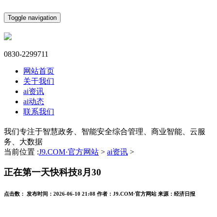
Toggle navigation
0830-2299711
网站首页
关于我们
ai资讯
ai动态
联系我们
我们专注于智慧政务、智能安全综合管理、商业智能、云服
务、大数据
当前位置 :
J9.COM·官方网站
>
ai资讯
>
正在第一天快科技8月30
点击数：
发布时间：
2026-06-10 21:08
作者：
J9.COM·官方网站
来源：
经济日报