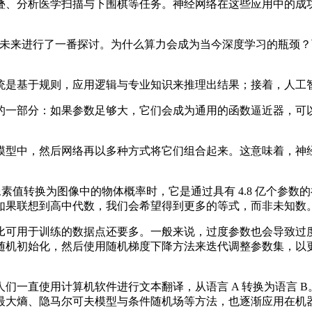
、分析医学扫描与下围棋等任务。神经网络在这些应用中的成功
习的发展未来进行了一番探讨。为什么算力会成为当今深度学习的瓶
是基于规则，应用逻辑与专业知识来推理出结果；接着，人工智
一部分：如果参数足够大，它们会成为通用的函数逼近器，可以
型中，然后网络再以多种方式将它们组合起来。这意味着，神经
。
像的像素值转换为图像中的物体概率时，它是通过具有 4.8 亿个
像。如果联想到高中代数，我们会希望得到更多的等式，而非未知
可用于训练的数据点还要多。一般来说，过度参数也会导致过度
随机初始化，然后使用随机梯度下降方法来迭代调整参数集，以
一直使用计算机软件进行文本翻译，从语言 A 转换为语言 B
最大熵、隐马尔可夫模型与条件随机场等方法，也逐渐应用在机