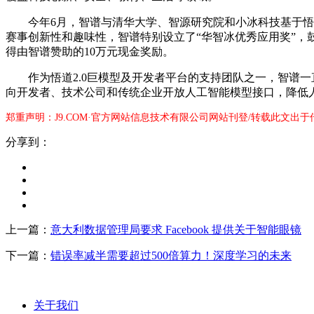
今年6月，智谱与清华大学、智源研究院和小冰科技基于悟道
赛事创新性和趣味性，智谱特别设立了“华智冰优秀应用奖”，
得由智谱赞助的10万元现金奖励。
作为悟道2.0巨模型及开发者平台的支持团队之一，智谱一
向开发者、技术公司和传统企业开放人工智能模型接口，降低
郑重声明：J9.COM·官方网站信息技术有限公司网站刊登/转载此文出
分享到：
上一篇：
意大利数据管理局要求 Facebook 提供关于智能眼镜
下一篇：
错误率减半需要超过500倍算力！深度学习的未来
关于我们