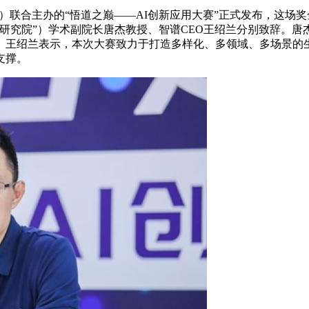
）联合主办的“悟道之巅——AI创新应用大赛”正式发布，这场
研究院”）学术副院长唐杰教授、智谱CEO王绍兰分别致辞。
。王绍兰表示，本次大赛致力于打造多样化、多领域、多场景的
支撑。