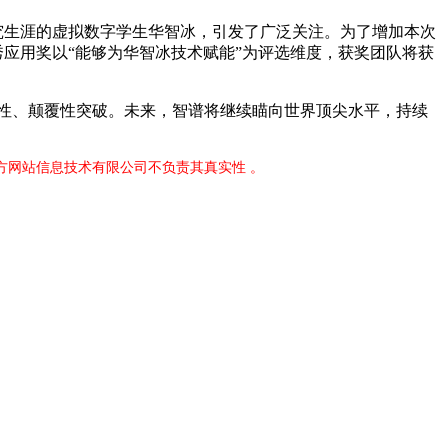
究生涯的虚拟数字学生华智冰，引发了广泛关注。为了增加本次
秀应用奖以“能够为华智冰技术赋能”为评选维度，获奖团队将获
性、颠覆性突破。未来，智谱将继续瞄向世界顶尖水平，持续
官方网站信息技术有限公司不负责其真实性 。