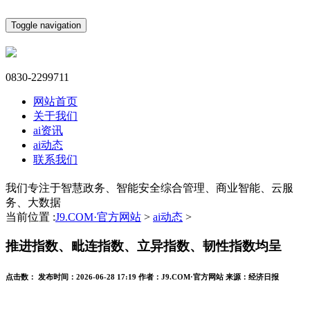
Toggle navigation
0830-2299711
网站首页
关于我们
ai资讯
ai动态
联系我们
我们专注于智慧政务、智能安全综合管理、商业智能、云服
务、大数据
当前位置 :
J9.COM·官方网站
>
ai动态
>
推进指数、毗连指数、立异指数、韧性指数均呈
点击数：
发布时间：
2026-06-28 17:19
作者：
J9.COM·官方网站
来源：
经济日报