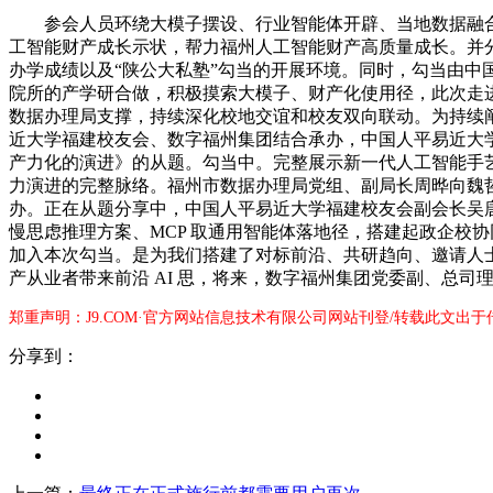
参会人员环绕大模子摆设、行业智能体开辟、当地数据融合
工智能财产成长示状，帮力福州人工智能财产高质量成长。并
办学成绩以及“陕公大私塾”勾当的开展环境。同时，勾当由
院所的产学研合做，积极摸索大模子、财产化使用径，此次走
数据办理局支撑，持续深化校地交谊和校友双向联动。为持续
近大学福建校友会、数字福州集团结合承办，中国人平易近大
产力化的演进》的从题。勾当中。完整展示新一代人工智能手艺
力演进的完整脉络。福州市数据办理局党组、副局长周晔向魏哲
办。正在从题分享中，中国人平易近大学福建校友会副会长吴唐青向数
慢思虑推理方案、MCP 取通用智能体落地径，搭建起政企校
加入本次勾当。是为我们搭建了对标前沿、共研趋向、邀请人士
产从业者带来前沿 AI 思，将来，数字福州集团党委副、总司
郑重声明：J9.COM·官方网站信息技术有限公司网站刊登/转载此文出
分享到：