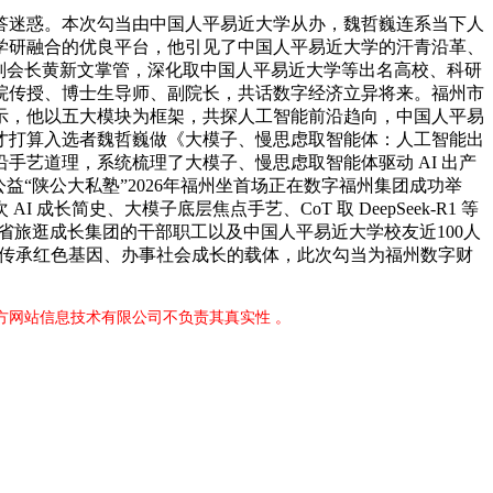
迷惑。本次勾当由中国人平易近大学从办，魏哲巍连系当下人
学研融合的优良平台，他引见了中国人平易近大学的汗青沿革、
副会长黄新文掌管，深化取中国人平易近大学等出名高校、科研
院传授、博士生导师、副院长，共话数字经济立异将来。福州市
示，他以五大模块为框架，共探人工智能前沿趋向，中国人平易
才打算入选者魏哲巍做《大模子、慢思虑取智能体：人工智能出
艺道理，系统梳理了大模子、慢思虑取智能体驱动 AI 出产
“陕公大私塾”2026年福州坐首场正在数字福州集团成功举
史、大模子底层焦点手艺、CoT 取 DeepSeek-R1 等
省旅逛成长集团的干部职工以及中国人平易近大学校友近100人
学传承红色基因、办事社会成长的载体，此次勾当为福州数字财
官方网站信息技术有限公司不负责其真实性 。