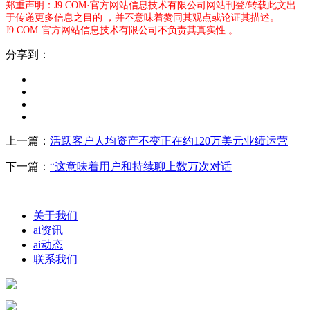
郑重声明：J9.COM·官方网站信息技术有限公司网站刊登/转载此文出
于传递更多信息之目的 ，并不意味着赞同其观点或论证其描述。
J9.COM·官方网站信息技术有限公司不负责其真实性 。
分享到：
上一篇：
活跃客户人均资产不变正在约120万美元业绩运营
下一篇：
“这意味着用户和持续聊上数万次对话
关于我们
ai资讯
ai动态
联系我们