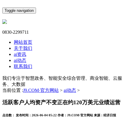
Toggle navigation
0830-2299711
网站首页
关于我们
ai资讯
ai动态
联系我们
我们专注于智慧政务、智能安全综合管理、商业智能、云服
务、大数据
当前位置 :
J9.COM·官方网站
>
ai动态
>
活跃客户人均资产不变正在约120万美元业绩运营
点击数：
发布时间：
2026-06-04 05:22
作者：
J9.COM·官方网站
来源：
经济日报