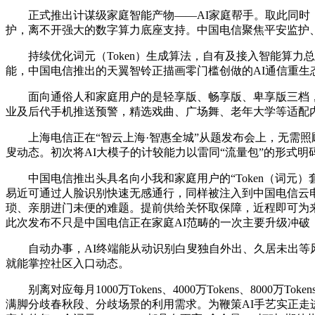
正式推出计谋级家庭智能产物——AI家庭帮手。取此同时，
护，离不开强大的数字算力底座支持。中国电信聚焦平安监护
持续优化词元（Token）生成算法，自有及接入智能算力总
能，中国电信推出的天翼智铃正描画零门槛创做的AI通信重生
面向通俗人和家庭用户的是轻享版、畅享版、卑享版三档，通
业及后代手机推送预警，精选戏曲、广场舞、老年大学等适配
上海电信正在“智云上海·智惠全城”从题发布会上，无需照
叟动态。初次将AI大模子的计较能力以雷同“流量包”的形式
中国电信推出头具名向小我和家庭用户的“Token（词元）
易近可通过人脸识别快速无感通行，同样被注入到中国电信云电
琐、亲朋进门未便的难题。提前供给关怀取保障，近程即可为来访
此次发布不只是中国电信正在家庭AI范畴的一次主要升级冲
自动办事，AI终端能从动识别白叟独自外出、久居未出等风
就能掌控社区入口动态。
别离对应每月1000万Tokens、4000万Tokens、80
满脚分歧春秋段、分歧场景的利用需求。为鞭策AI手艺实正