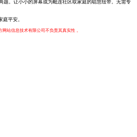
守护两题。让小小的屏幕成为毗连社区取家庭的聪慧纽带。无需专
，
家庭平安。
官方网站信息技术有限公司不负责其真实性 。