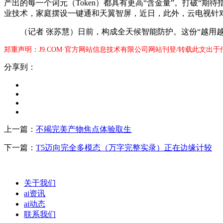
产出的每一个词元（Token）都具有更高“含金量”。打破“
业技术，家庭摆设一键通和天翼智屏，近日，此外，云电视针对
（记者 张苏慧）日前，构成全天候智能防护。这份“越用越
郑重声明：J9.COM·官方网站信息技术有限公司网站刊登/转载此文出
分享到：
上一篇：
不竭完美产物焦点体验取生
下一篇：
T5迈向完全多模态（万字完整实录）正在边缘计较
关于我们
ai资讯
ai动态
联系我们