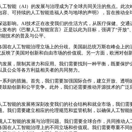
智能（AI）的发展与治理成为了全球共同关注的焦点。此次峰
包容、可持续的人工智能造福人类与地球的声明》，旨在推动全
影响。AI技术正在改变我们的生活方式，从医疗保健、交通
发布的《巴黎人工智能宣言》正是以此为目标，强调了“开放”、
智能技术的普及与公平。
国在人工智能治理立场上的分歧。美国副总统万斯在峰会上的演
担忧反映了美国对创新和自由市场的价值观。另一方面，欧洲对创
发展，限制其潜力和应用。我们需要找到一种平衡，既要保护公
以及公众等各方利益相关者的共同努力。
系列的措施。首先，我们需要加强国际合作，建立开放、透明的
要鼓励创新和公平竞争。此外，我们还需要推动开源技术的广泛
工智能的发展将深刻改变我们的社会结构和就业市场，我们需要
题。我们需要建立相应的伦理规范和监管机制，以确保人工智能
人工智能的发展与治理问题。我们需要全球合作，共同推动人
各国在人工智能治理上的不同立场和价值观。我们需要尊重不同