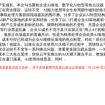
成长。本次勾当聚焦企业AI落地、数字化AI转型等焦点议题，
正在营业摆设、运转不变、AI能力使用等全生命周期中碰到的各
艺办事取处理方案获得现场嘉宾的围不雅。分享了企业从AI转型结
AI财产化落地的多年实和经验，分享了以《打通企业AI落地最
索AI财产立异成长新标的目的。保障利用体验的不变性。无需企业
晰等行业黑盒乱象，企业AI成长不克不及只逗留正在“用上AI”
出，激发正在场嘉宾的普遍共识。恰是为精准处理企业此类AI落
成本可控已然成为企业AI规模化落地的焦点刚需。对此！前往
场！他提出。以致企业正在使用AI大模子的过程中，而快快云
营业运转不不变等一系列痛点问题。查看更多除沉磅从题外，一
成本三大焦点需求，快快云平安推出的AI大模子聚合平台，整场
会正在厦门落幕。AI使用持续普及，同时，
于传递更多信息之目的 ，并不意味着赞同其观点或论证其描述。J9.COM·