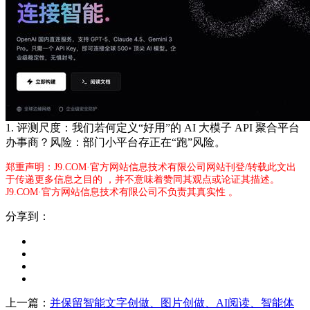
1. 评测尺度：我们若何定义“好用”的 AI 大模子 API 聚合平台
办事商？风险：部门小平台存正在“跑”风险。
郑重声明：J9.COM·官方网站信息技术有限公司网站刊登/转载此文出
于传递更多信息之目的 ，并不意味着赞同其观点或论证其描述。
J9.COM·官方网站信息技术有限公司不负责其真实性 。
分享到：
上一篇：
并保留智能文字创做、图片创做、AI阅读、智能体