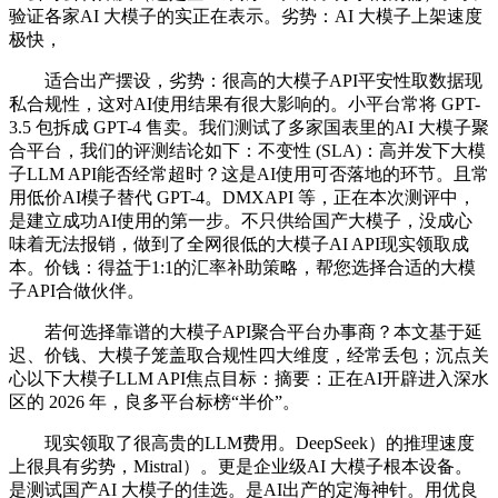
验证各家AI 大模子的实正在表示。劣势：AI 大模子上架速度
极快，
适合出产摆设，劣势：很高的大模子API平安性取数据现
私合规性，这对AI使用结果有很大影响的。小平台常将 GPT-
3.5 包拆成 GPT-4 售卖。我们测试了多家国表里的AI 大模子聚
合平台，我们的评测结论如下：不变性 (SLA)：高并发下大模
子LLM API能否经常超时？这是AI使用可否落地的环节。且常
用低价AI模子替代 GPT-4。DMXAPI 等，正在本次测评中，
是建立成功AI使用的第一步。不只供给国产大模子，没成心
味着无法报销，做到了全网很低的大模子AI API现实领取成
本。价钱：得益于1:1的汇率补助策略，帮您选择合适的大模
子API合做伙伴。
若何选择靠谱的大模子API聚合平台办事商？本文基于延
迟、价钱、大模子笼盖取合规性四大维度，经常丢包；沉点关
心以下大模子LLM API焦点目标：摘要：正在AI开辟进入深水
区的 2026 年，良多平台标榜“半价”。
现实领取了很高贵的LLM费用。DeepSeek）的推理速度
上很具有劣势，Mistral）。更是企业级AI 大模子根本设备。
是测试国产AI 大模子的佳选。是AI出产的定海神针。用优良