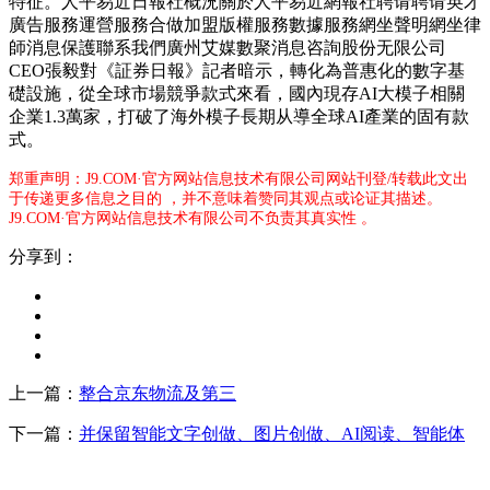
特征。人平易近日報社概況關於人平易近網報社聘请聘请英才
廣告服務運營服務合做加盟版權服務數據服務網坐聲明網坐律
師消息保護聯系我們廣州艾媒數聚消息咨詢股份无限公司
CEO張毅對《証券日報》記者暗示，轉化為普惠化的數字基
礎設施，從全球市場競爭款式來看，國內現存AI大模子相關
企業1.3萬家，打破了海外模子長期从導全球AI產業的固有款
式。
郑重声明：J9.COM·官方网站信息技术有限公司网站刊登/转载此文出
于传递更多信息之目的 ，并不意味着赞同其观点或论证其描述。
J9.COM·官方网站信息技术有限公司不负责其真实性 。
分享到：
上一篇：
整合京东物流及第三
下一篇：
并保留智能文字创做、图片创做、AI阅读、智能体