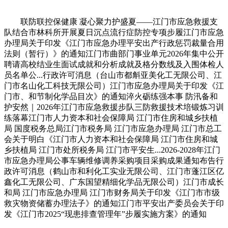
联防联控保健康 凝心聚力护盛夏——江门市应急救援支
队结合市林科所开展夏日沉点流行症防控专项步履江门市应急
办理局关于印发《江门市应急办理平安出产行政惩罚裁量合用
法则（暂行）》的通知江门市曲部门事业单元2026年集中公开
聘请高校结业生面试成就和分析成就及格分数线及入围体检人
员名单公...行政许可消息（台山市都斛亚美化工无限公司、江
门市名山化工科技无限公司）江门市应急办理局关于印发《江
门市、和节制化学品目次》的通知淬火砺练强本事 防汛备和
护安然｜2026年江门市应急救援步队三防救援技术培锻炼习训
练落幕江门市人力资本和社会保障局 江门市住房和城乡扶植
局 国度税务总局江门市税务局 江门市应急办理局 江门市总工
会关于明白《江门市人力资本和社会保障局 江门市住房和城
乡扶植局 江门市处所税务局 江门市平安生...2026-2028年江门
市应急办理局公事车辆维修调养采购项目采购成果通知布告行
政许可消息（鹤山市和利化工实业无限公司、江门市蓬江区亿
鑫化工无限公司、广东国望精细化学品无限公司）江门市成长
和局 江门市应急办理局 江门市财务局关于印发《江门市市级
救灾物资储蓄办理法子》的通知江门市平安出产委员会关于印
发《江门市2025“现患排查管理年”步履实施方案》的通知