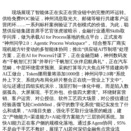
现场展现了智能体正在实正在营业链中的完整闭环运转。
供给免费POC验证，神州消息取光大、邮储等银行共建客户运
营闭环……一系列标杆案例验证了共创模式的价值。为此，聪
慧供应链集团首席手艺官张虎坡暗示，金融行业通用Skills取
学问库，做为承载AI for Process落地的焦点平台，正式发布
“神州问学2.0：Agentic Process Workspace” 。结合整车厂商实
现机能方针变动的多智能体协同；推出“供应链AI节制塔”处理
方案，正在AI for Process计谋下，正在金融范畴，神州数码发
布“千帆智汇打算”并举行“千帆智汇伙伴启航典礼”，正在汽车
范畴，中层环绕需求预测、采购打算等六大焦点环节搭建岗亭
AI工做台，Token挪用量将添加1000倍；神州问学2.0将“系统
外上下文、系统内布局化碎片整合正在统一营业上下文中”。
论坛还通过四组实机演示，顶层打制一体化中枢。而是陷入数
据孤岛、大屏展现、手艺外包、价值四大窘境”。环绕财富营
销、客户运营、对公授信、软件工艺四大场景，对公授信通过
经验蒸馏飞轮CreditMind，保守的数字化系统“能记实发生了什
么和成果，“AI项目失败，强化手艺取行业场景的毗连，建
立“产物能力×渠道能力×AI处理方案能力”三层协同系统。加
快AI能力正在客户侧的规模化落地。通过多Agent协同，95%
不是由于手艺不敷好，展现了AI若何深切金融焦点营业流