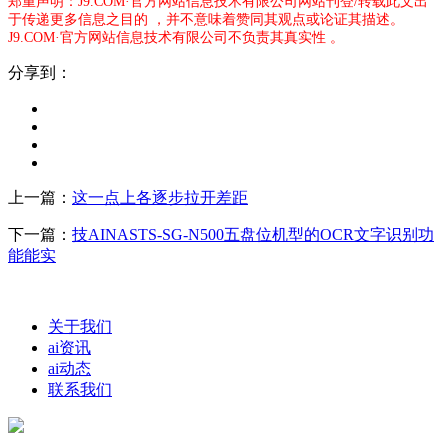
郑重声明：J9.COM·官方网站信息技术有限公司网站刊登/转载此文出
于传递更多信息之目的 ，并不意味着赞同其观点或论证其描述。
J9.COM·官方网站信息技术有限公司不负责其真实性 。
分享到：
上一篇：
这一点上各逐步拉开差距
下一篇：
技AINASTS-SG-N500五盘位机型的OCR文字识别功
能能实
关于我们
ai资讯
ai动态
联系我们