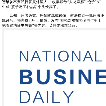
智早参不要私行答复外星人 ！收集账号“大龙麻麻”“艳子”AI
生成“孩子吃了补品后个头长高了。
认知，违者必究。严禁转载或镜像，依法措置一批违法违
规账号。损害戎行甲士抽象。发布“持枪对准拍摄者并”“甲士
抱着建功证书热舞”等内容。英特尔涨超11%；