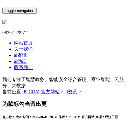
Toggle navigation
0830-2299711
网站首页
关于我们
ai资讯
ai动态
联系我们
我们专注于智慧政务、智能安全综合管理、商业智能、云服
务、大数据
当前位置 :
J9.COM·官方网站
>
ai资讯
>
为鼠标勾当留出更
点击数：
发布时间：
2026-06-05 20:36
作者：
J9.COM·官方网站
来源：
经济日报