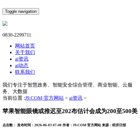
Toggle navigation
0830-2299711
网站首页
关于我们
ai资讯
ai动态
联系我们
我们专注于智慧政务、智能安全综合管理、商业智能、云服
务、大数据
当前位置 :
J9.COM·官方网站
>
ai资讯
>
苹果智能眼镜或推迟至202布估计会成为200至500美
点击数：
发布时间：
2026-06-03 07:40
作者：
J9.COM·官方网站
来源：
经济日报