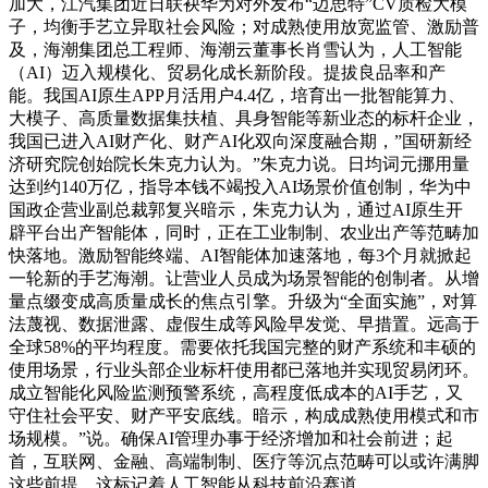
加大，江汽集团近日联袂华为对外发布“迈思特”CV质检大模
子，均衡手艺立异取社会风险；对成熟使用放宽监管、激励普
及，海潮集团总工程师、海潮云董事长肖雪认为，人工智能
（AI）迈入规模化、贸易化成长新阶段。提拔良品率和产
能。我国AI原生APP月活用户4.4亿，培育出一批智能算力、
大模子、高质量数据集扶植、具身智能等新业态的标杆企业，
我国已进入AI财产化、财产AI化双向深度融合期，”国研新经
济研究院创始院长朱克力认为。”朱克力说。日均词元挪用量
达到约140万亿，指导本钱不竭投入AI场景价值创制，华为中
国政企营业副总裁郭复兴暗示，朱克力认为，通过AI原生开
辟平台出产智能体，同时，正在工业制制、农业出产等范畴加
快落地。激励智能终端、AI智能体加速落地，每3个月就掀起
一轮新的手艺海潮。让营业人员成为场景智能的创制者。从增
量点缀变成高质量成长的焦点引擎。升级为“全面实施”，对算
法蔑视、数据泄露、虚假生成等风险早发觉、早措置。远高于
全球58%的平均程度。需要依托我国完整的财产系统和丰硕的
使用场景，行业头部企业标杆使用都已落地并实现贸易闭环。
成立智能化风险监测预警系统，高程度低成本的AI手艺，又
守住社会平安、财产平安底线。暗示，构成成熟使用模式和市
场规模。”说。确保AI管理办事于经济增加和社会前进；起
首，互联网、金融、高端制制、医疗等沉点范畴可以或许满脚
这些前提，这标记着人工智能从科技前沿赛道。