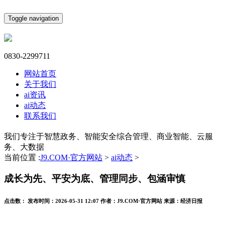
Toggle navigation
0830-2299711
网站首页
关于我们
ai资讯
ai动态
联系我们
我们专注于智慧政务、智能安全综合管理、商业智能、云服
务、大数据
当前位置 :
J9.COM·官方网站
>
ai动态
>
成长为先、平安为底、管理同步、包涵审慎
点击数：
发布时间：
2026-05-31 12:07
作者：
J9.COM·官方网站
来源：
经济日报