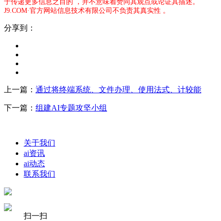
于传递更多信息之目的 ，并不意味着赞同其观点或论证其描述。
J9.COM·官方网站信息技术有限公司不负责其真实性 。
分享到：
上一篇：
通过将终端系统、文件办理、使用法式、计较能
下一篇：
组建AI专题攻坚小组
关于我们
ai资讯
ai动态
联系我们
扫一扫