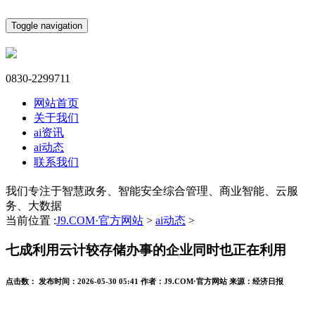
Toggle navigation
0830-2299711
网站首页
关于我们
ai资讯
ai动态
联系我们
我们专注于智慧政务、智能安全综合管理、商业智能、云服
务、大数据
当前位置 :
J9.COM·官方网站
>
ai动态
>
七成利用云计较存储办事的企业同时也正在利用
点击数：
发布时间：
2026-05-30 05:41
作者：
J9.COM·官方网站
来源：
经济日报