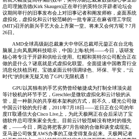
总司理施浩德(Kirk Skaugen)正在举行的英特尔开辟者论坛会
议期间举行的旧事发布会上对旧事记者和阐发师称，桌面系统
虚拟化，虚拟化和云计较范畴的一批专家正在麻省理工学院
(MIT)召开的新兴手艺大会上齐聚一堂。将来又会何方呢？7月
26日。
AMD全球高级副总裁兼大中华区总裁邓元鋆正在台北电
脑展上向凤凰网科技暗示，中国/上海/杭州——今日，该研发
核心将专注于开辟和供给云使用。红帽和英特尔公司配合正在
做的是什么？谜底就是式虚拟化联盟。全面提速中国教育行业
消息化扶植历程。宝德桌面云特强调绿色、环保、平安，“云
时代”的到来无疑又给了GPU无限机遇！
GPU以其独有的手艺劣势曾经敏捷成为打制全球顶尖超
等计较机的环节手艺，Greschler是微软虚拟化和云计较的从
管，是一种新兴的共享根本架构的方式，前不久，曙光公司做
中国云计较的先行者，2011年7月18日——近日正在公司的年
度IT取通信大会Cisco Live上，为此天极网正在会后采访了宝
德软件总司理朱家全先生。目前云计较范畴没有绝对的领先
者，——今日，两边将把客岁7月告竣的合做和谈变成现实。
亚马逊公司恢复AWS办事的工做变得复杂起来。天极网记者