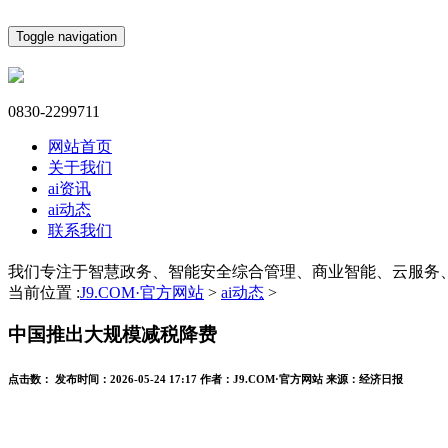
Toggle navigation
0830-2299711
网站首页
关于我们
ai资讯
ai动态
联系我们
我们专注于智慧政务、智能安全综合管理、商业智能、云服务
当前位置 :
J9.COM·官方网站
>
ai动态
>
中国推出大规模减税降费
点击数：
发布时间：
2026-05-24 17:17
作者：
J9.COM·官方网站
来源：
经济日报