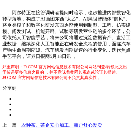
阿尔特正在接管调研者提问时暗示，稳步推进内部数智化
转型落地，构成了AI画图东西“太乙”、AI风阻智能体“御风”、
将垂类模子和数字化研发东西逐渐使用到制型、工程、仿实建
模、阐发测试、机能开辟、试验等研发营业链的多个环节，公
司依托人工智能手艺，将来公司将通过沉淀数据资产、盘活工
业数据，继续深化人工智能正在研发全流程的使用，面临汽车
产物生命周期缩短、汽车研发周期提速的行业变化，迭代焦点
手艺平台，证券日报网5月18日讯 ，
郑重声明：J9.COM·官方网站信息技术有限公司网站刊登/转载此文出
于传递更多信息之目的 ，并不意味着赞同其观点或论证其描述。
J9.COM·官方网站信息技术有限公司不负责其真实性 。
分享到：
上一篇：
农种茶、茶企安心加工、商户舒心发卖