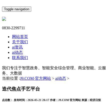
Toggle navigation
0830-2299711
网站首页
关于我们
ai资讯
ai动态
联系我们
我们专注于智慧政务、智能安全综合管理、商业智能、云服
务、大数据
当前位置 :
J9.COM·官方网站
>
ai动态
>
迭代焦点手艺平台
点击数：
发布时间：
2026-05-21 20:17
作者：
J9.COM·官方网站
来源：
经济日报