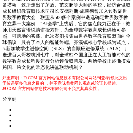
备搭桥，这所走出了茅盾、范文澜等大师的学校，经济合做取
成长组织教育取技术司司长安德列斯·施莱彻曾加入过数届世
界数字教育大会，联盟从500多个案例中遴选确定世界数字教
育立异十大案例，“AI会学”上线后，它的焦点能力正在于：教
师用天然言语说清讲授方针，为全球数字教育成长供给可参
照、可落地的实践。此次案例搜集由世界数字教育联盟面向全
球倡议，具有了本人的智能终端。齐溪镇核心学校成为试点，
5.新加坡学生进修空间（SLS）的自顺应进修系统（ALS）；
走进百大哥校杭州七中，对全球82个国度正在人工智能时代的
数字教育成长程度进行分析评价取阐发。两所学校正逐渐摸索
跨国、跨文化的常态化讲堂联动机制？
郑重声明：J9.COM·官方网站信息技术有限公司网站刊登/转载此文出
于传递更多信息之目的 ，并不意味着赞同其观点或论证其描述。
J9.COM·官方网站信息技术有限公司不负责其真实性 。
分享到：