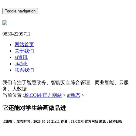
Toggle navigation
0830-2299711
网站首页
关于我们
ai资讯
ai动态
联系我们
我们专注于智慧政务、智能安全综合管理、商业智能、云服
务、大数据
当前位置 :
J9.COM·官方网站
>
ai动态
>
它还能对学生绘画做品进
点击数：
发布时间：
2026-05-20 21:11
作者：
J9.COM·官方网站
来源：
经济日报