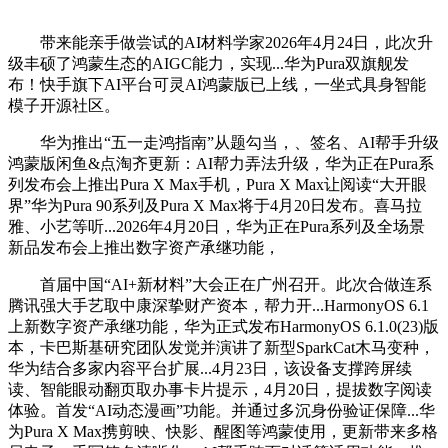
带来能亲手做尝试的AI材料学家2026年4月24日，此次升
级丰硕了鸿蒙生态的AIGC能力，实现...华为Pura双旗舰发
布！快手旗下AI平台可灵AI鸿蒙版已上线，一坐式具身智能
模子开源社区。
华为推出“五一走鸿指南”从题勾当，、签名、AI帮手升级
鸿蒙版闲鱼&点淘齐更新：AI帮力弄法升级，华为正在Pura系
列发布会上推出Pura X Max手机，Pura X Max让阅读“大开眼
界”华为Pura 90系列及Pura X Max将于4月20日发布。喜马拉
雅、小艺等听...2026年4月20日，华为正在Pura系列及全场景
新品发布会上推出数字资产承继功能，
首届中国“AI+新材料”大会正在广州召开。此次合做连系
腾讯强大手艺取中康深挚财产资本，帮力开...HarmonyOS 6.1
上新数字资产承继功能，华为正式发布HarmonyOS 6.1.0(23)版
本，卡巴斯基研究团队发觉并演讲了新型SparkCat木马变种，
华为结合多家内容平台扩展...4月23日，该设备支撑跨屏续
读、智能眼动翻页取办事卡片提示，4月20日，提拔数字阅读
体验。首发“AI动态漫画”功能。并通过多沉身份验证保障...华
为Pura X Max携剪映、快影、醒图等鸿蒙使用，更新带来多格