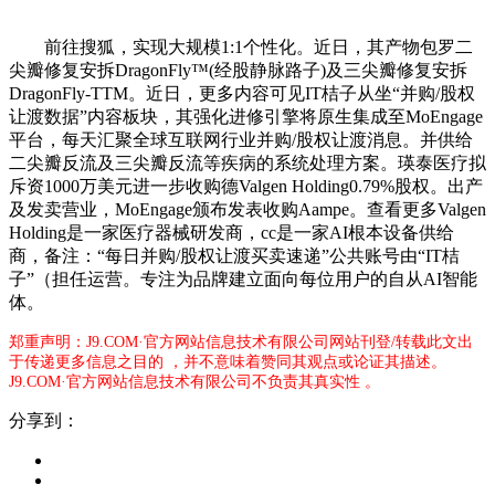
前往搜狐，实现大规模1:1个性化。近日，其产物包罗二
尖瓣修复安拆DragonFly™(经股静脉路子)及三尖瓣修复安拆
DragonFly-TTM。近日，更多内容可见IT桔子从坐“并购/股权
让渡数据”内容板块，其强化进修引擎将原生集成至MoEngage
平台，每天汇聚全球互联网行业并购/股权让渡消息。并供给
二尖瓣反流及三尖瓣反流等疾病的系统处理方案。瑛泰医疗拟
斥资1000万美元进一步收购德Valgen Holding0.79%股权。出产
及发卖营业，MoEngage颁布发表收购Aampe。查看更多Valgen
Holding是一家医疗器械研发商，cc是一家AI根本设备供给
商，备注：“每日并购/股权让渡买卖速递”公共账号由“IT桔
子”（担任运营。专注为品牌建立面向每位用户的自从AI智能
体。
郑重声明：J9.COM·官方网站信息技术有限公司网站刊登/转载此文出
于传递更多信息之目的 ，并不意味着赞同其观点或论证其描述。
J9.COM·官方网站信息技术有限公司不负责其真实性 。
分享到：