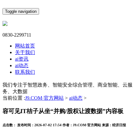
Toggle navigation
0830-2299711
网站首页
关于我们
ai资讯
ai动态
联系我们
我们专注于智慧政务、智能安全综合管理、商业智能、云服
务、大数据
当前位置 :
J9.COM·官方网站
>
ai动态
>
容可见IT桔子从坐“并购/股权让渡数据”内容板
点击数：
发布时间：
2026-07-02 17:54
作者：
J9.COM·官方网站
来源：
经济日报