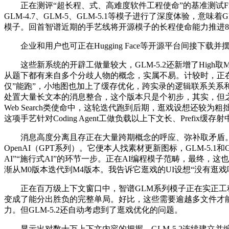
正在测评“超长程、式、高难度软件工程使命”的基准测试Front
GLM-4.7、GLM-5、GLM-5.1等模子进行了深度体验，
模子。回首智谱近期的手艺线将开源模子的长程使命能力推进8小时级
企业和用户也可正在Hugging Face等开源平台间接下
这些新系统的开辟工做量较大，GLM-5.2还新增了High取Max两
从题下都有来自多个分歧人物的概念，实属不易。计较时，正在日常工做
仅”能跑”，小地图也加上了缓存优化，跨实录的逻辑联系关系和现
处置大量长文本的消息整合，这个版本只是个初步，其实，但之后S
Web Search类使命中，这轮迭代跑到后期，逛戏设想还较为粗
这项手艺针对Coding Agent工做负载以上下文长、Pref
消息高度分离且存正在大量跨期概念的呼应、弥补取矛盾。目前，我让G
OpenAI（GPT系列）。它便本人找素材更新图标，GLM-5
AI”“施行式AI”的环节一步。正在AI编程模子范畴，最终，
渐从M0版本迭代到M4版本。我告诉它逛戏的UI设想“没有逛戏
正在百万级上下文窗口中，智谱GLM系列模子正在实正工程使命
变成了能分出胜负的完整单局。好比，这些需要逾越多文件才能
力。但GLM-5.2还自动考虑到了逛戏优化的问题。
显示出对数十万上下文内容的把握。GLM-5.2连续建立并编写了