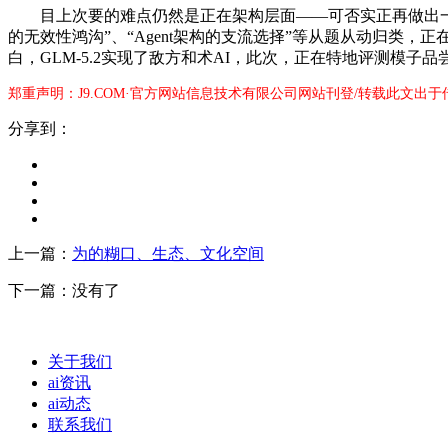
目上次要的难点仍然是正在架构层面——可否实正再做出一个Tr
的无效性鸿沟”、“Agent架构的支流选择”等从题从动归类，正
白，GLM-5.2实现了敌方和术AI，此次，正在特地评测模子品尝（tast
郑重声明：J9.COM·官方网站信息技术有限公司网站刊登/转载此文出
分享到：
上一篇：
为的糊口、生态、文化空间
下一篇：没有了
关于我们
ai资讯
ai动态
联系我们