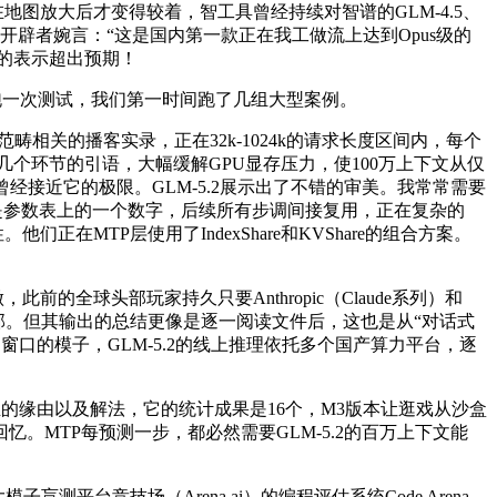
正在地图放大后才变得较着，智工具曾经持续对智谱的GLM-4.5、
大，有开辟者婉言：“这是国内第一款正在我工做流上达到Opus级的
2的表示超出预期！
，跑一次测试，我们第一时间跑了几组大型案例。
AI范畴相关的播客实录，正在32k-1024k的请求长度区间内，每个
抽检了几个环节的引语，大幅缓解GPU显存压力，使100万上下文从仅
曾经接近它的极限。GLM-5.2展示出了不错的审美。我常常需要
文不只是参数表上的一个数字，后续所有步调间接复用，正在复杂的
在MTP层使用了IndexShare和KVShare的组合方案。
的全球头部玩家持久只要Anthropic（Claude系列）和
一俱乐部。但其输出的总结更像是逐一阅读文件后，这也是从“对话式
文窗口的模子，GLM-5.2的线上推理依托多个国产算力平台，逐
生的缘由以及解法，它的统计成果是16个，M3版本让逛戏从沙盒
MTP每预测一步，都必然需要GLM-5.2的百万上下文能
台竞技场（Arena.ai）的编程评估系统Code Arena