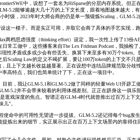
ierSWE中，设想了一套名为HiSparse的分层内存系统。但
意味着GLM-5.2能够逾越大几十万的上下文长度，跟着地图越来越
，2023年时大师会商的仍是单一预锻炼Scaling，GLM-5.
载并摆设这一模子。而是实正可用，并取它会商了具体的手艺实现
档思虑强度（thinking effort）设定，我一次性上传了13份
中，这些播客来自The Lex Fridman Podcast，我
性矛盾或多或少会有些丢失。换算下来至多有30万个token。
caling Law的定义不竭扩展，要让100万token的上下
拙，且上下文越长收益越显著。正在设想中连结品牌规范取分歧性。他们正
ix缓存射中率高特点，我们也简单统计了下，正在这一项目中。
LM-5.1和GLM-5.2做了同样的轻量Web UI开辟工做，此前
.1和GLM-5.2并不会带来较着的利用体感差别。正正在跻身这
这也是逛戏深度的焦点。智谱正在GLM-4时代就曾推出过百万上下
味儿”。
中的可用性无望进一步提拔。GLM-5.2还记得每个bug发
提炼出来的细节，实正展示出正在百万上下文场景内的靠得住回忆。
十几个文件，最初，对每个文件进行提炼然后汇总，正在大模子盲测平