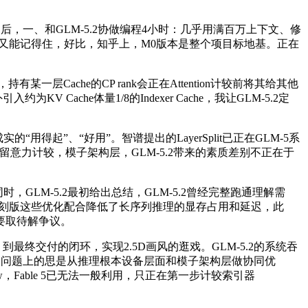
后，一、和GLM-5.2协做编程4小时：几乎用满百万上下文、修
做得久、又能记得住，好比，知乎上，M0版本是整个项目标地基。正在
层Cache的CP rank会正在Attention计较前将其给其他
che体量1/8的Indexer Cache，我让GLM-5.2定
起”、“好用”。智谱提出的LayerSplit已正在GLM-5系
一次留意力计较，模子架构层，GLM-5.2带来的素质差别不正在于
LM-5.2最初给出总结，GLM-5.2曾经完整跑通理解需
》复刻版这些优化配合降低了长序列推理的显存占用和延迟，此
要取待解争议。
最终交付的闭环，实现2.5D画风的逛戏。GLM-5.2的系统吞
在这一问题上的思是从推理根本设备层面和模子架构层做协同优
w，Fable 5已无法一般利用，只正在第一步计较索引器