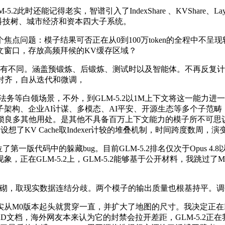
时还能记得老实，智谱引入了IndexShare 、KVShare、Lay
、科技树、城市经济和资本四大子系统。
问题：模子结果可否正在从0到100万token的全程中不呈
文窗口，存放高频拜候的KV缓存区域？
没有不同。涵盖预锻炼、后锻炼、测试时以及智能体。不再反复
.6的对齐，自从迭代和微调，
、法务等白领场景，不外，到GLM-5.2以1M上下文将这一能力
、企业AI计谋、多模态、AI平安、开源生态等多个子范畴，200
够解锁良多其他用处。是其他不具备百万上下文能力的模子所不可思议的。
谱设想了KV Cache取Indexer计较的堆叠机制，时间跨度数周，
代码中的躲藏bug。目前GLM-5.2排名仅次于Opus 4.8以及
，正在GLM-5.2上，GLM-5.2能够基于公开材料，我跳过
文字堆砌，取现实数据连结分歧。两个模子的输出质量也根基持平。调研
0版本起头就贯穿一直，并扩大了地图的尺寸。我决定正在M0阶段
份PRD文档，海外网友本来认为它的封禁会拉开差距，GLM-5.