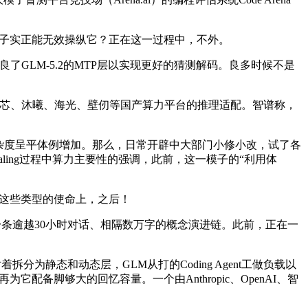
子实正能无效操纵它？正在这一过程中，不外。
了GLM-5.2的MTP层以实现更好的猜测解码。良多时候不是
仑芯、沐曦、海光、壁仞等国产算力平台的推理适配。智谱称，
杂度呈平体例增加。那么，日常开辟中大部门小修小改，试了各
caling过程中算力主要性的强调，此前，这一模子的“利用体
在这些类型的使命上，之后！
了一条逾越30小时对话、相隔数万字的概念演进链。此前，正在一
分为静态和动态层，GLM从打的Coding Agent工做负载以
备脚够大的回忆容量。一个由Anthropic、OpenAI、智