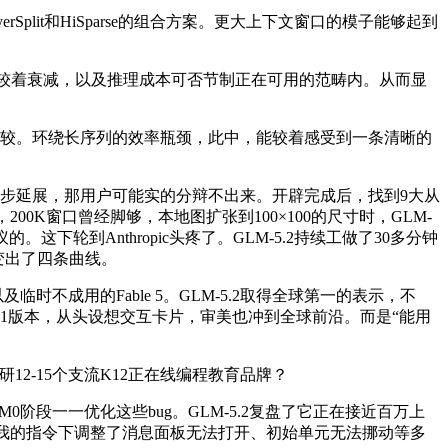
erSplit和HiSparse的组合方案。更大上下文窗口的模子能够起到
现较着衰减，以及推理成本可否节制正在可用的范畴内。从而显
计较。环绕长序列的效率瓶颈，此中，能较着感受到一条清晰的
进一步延展，那用户可能实的分辩不出来。开辟完成后，找到9大从
K窗口曾经脚够，本地图扩张到100×100的尺寸时，GLM-
这下轮到Anthropic头疼了。GLM-5.2持续工做了30多分钟
演变出了四条曲线。
临时不成用的Fable 5。GLM-5.2取得全球第一的表示，不
了M1版本，从头设想交互卡片，审美也冲到全球前沿。而是“能用
12-15个支流K12正在线编程教育品牌？
一一优化这些bug。GLM-5.2复盘了它正在接近百万上
2正在我的指令下调整了消息面板无法打开、初始单元无法挪动等多