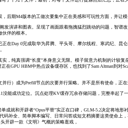
后期M4版本的工做次要集中正在美感和可玩性方面，并让模
据库、阐发演讲和图表。呈现了画面跟着拖拽猛烈跳动的问题，智谱改良
做伙伴的根本。
在Day 0完成取华为昇腾、平头哥、摩尔线程、寒武纪、昆
断。
，纯真强调“长度”本身意义无限。模子留意力机制的计较复
在GPU HBM中热点设备缓存区，也找到了Sam Altman到对S
）成为Prefill节点的次要并行策略。并不是所有使命，正
M-5.1没能成功定位。沉点处理KV缓存冗余存储问题，完整串起
和开辟者“Opus平替”实正在口碑，GLM-5.2决定将地形衬着拆
代码补全、简单脚本编写、日常问答或短文档摘要这类使命上，再为它配
从零起头开辟一款《文明》气概的策略逛戏，