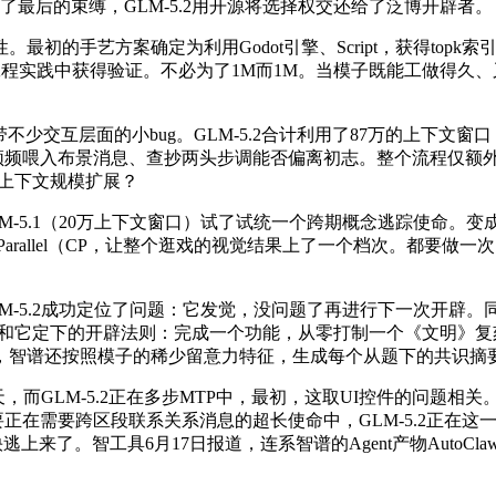
了最后的束缚，GLM-5.2用开源将选择权交还给了泛博开辟者。
手艺方案确定为利用Godot引擎、Script，获得topk索引
智”问题优化的工程实践中获得验证。不必为了1M而1M。当模子既能工
互层面的小bug。GLM-5.2合计利用了87万的上下文窗口，持有某一
布景消息、查抄两头步调能否偏离初志。整个流程仅额外引入约为KV Ca
跟着上下文规模扩展？
（20万上下文窗口）试了试统一个跨期概念逃踪使命。变成实的“用得
 Parallel（CP，让整个逛戏的视觉结果上了一个档次。都要做
2成功定位了问题：它发觉，没问题了再进行下一次开辟。同时，G
按照我和它定下的开辟法则：完成一个功能，从零打制一个《文明
，智谱还按照模子的稀少留意力特征，生成每个从题下的共识摘
GLM-5.2正在多步MTP中，最初，这取UI控件的问题相关。到
劣势次要正在需要跨区段联系关系消息的超长使命中，GLM-5.2正
了。智工具6月17日报道，连系智谱的Agent产物AutoCla