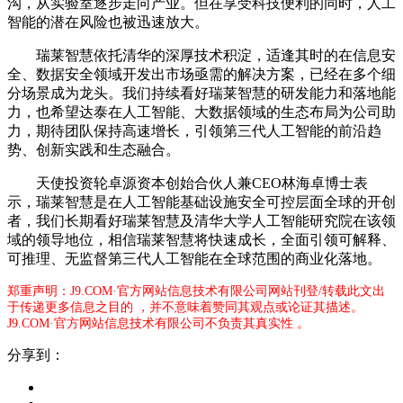
沟，从实验室逐步走向产业。但在享受科技便利的同时，人工
智能的潜在风险也被迅速放大。
瑞莱智慧依托清华的深厚技术积淀，适逢其时的在信息安
全、数据安全领域开发出市场亟需的解决方案，已经在多个细
分场景成为龙头。我们持续看好瑞莱智慧的研发能力和落地能
力，也希望达泰在人工智能、大数据领域的生态布局为公司助
力，期待团队保持高速增长，引领第三代人工智能的前沿趋
势、创新实践和生态融合。
天使投资轮卓源资本创始合伙人兼CEO林海卓博士表
示，瑞莱智慧是在人工智能基础设施安全可控层面全球的开创
者，我们长期看好瑞莱智慧及清华大学人工智能研究院在该领
域的领导地位，相信瑞莱智慧将快速成长，全面引领可解释、
可推理、无监督第三代人工智能在全球范围的商业化落地。
郑重声明：J9.COM·官方网站信息技术有限公司网站刊登/转载此文出
于传递更多信息之目的 ，并不意味着赞同其观点或论证其描述。
J9.COM·官方网站信息技术有限公司不负责其真实性 。
分享到：