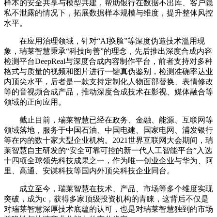
样本的安全共享与模型共建，帮助银行在数据不出库、客户隐
私不泄露的情况下，拓展数据样本规模与维度，提升整体风控
水平。
在应用治理领域，针对“AI换脸”等深度伪造技术滥用现
象，瑞莱智慧秉承“科技向善”的理念，先后推出深度合成内容
检测平台DeepReal与深度合成内容制作平台，前者支持对多种
格式与质量的视频和图片进行一键真伪鉴别，检测准确率达业
内顶尖水平，后者是一款支持定制化人物面部替换、表情修改
等的音视频合成产品，推动深度合成技术在影视、媒体融合等
领域的正向应用。
截止目前，瑞莱智慧已经在政务、金融、能源、互联网等
领域落地，服务于中国石油、中国电建、国家电网、浦发银行
等在内的数十家大型企业机构。2021世界互联网大会期间，瑞
莱智慧自主研发的“安全可靠可控的新一代人工智能平台”入选
十四项全球领先科技成果之一，作为唯一创业企业与华为、阿
里、高通、安谋科技等国内外顶尖科技企业同台。
成立至今，瑞莱智慧在技术、产品、市场等多个维度实现
突破，成为c，获得多家顶级投资机构的青睐，这背后不仅是
对瑞莱智慧深厚技术底蕴的认可，也是对瑞莱智慧独到的市场