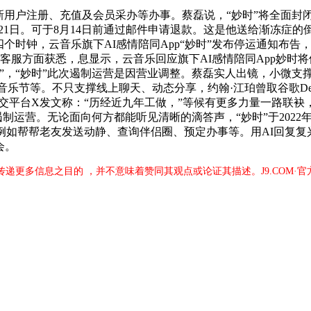
户注册、充值及会员采办等办事。蔡磊说，“妙时”将全面封闭所
。6月21日。可于8月14日前通过邮件申请退款。这是他送给渐冻
四个时钟，云音乐旗下AI感情陪同App“妙时”发布停运通知布
客服方面获悉，息显示，云音乐回应旗下AI感情陪同App妙时
”，“妙时”此次遏制运营是因营业调整。蔡磊实人出镜，小微支
音乐节等。不只支撑线上聊天、动态分享，约翰·江珀曾取谷歌DeepMin
交平台X发文称：“历经近九年工做，”等候有更多力量一路联袂，我
日正式遏制运营。无论面向何方都能听见清晰的滴答声，“妙时”于2022
例如帮帮老友发送动静、查询伴侣圈、预定办事等。用AI回复复
会。
于传递更多信息之目的 ，并不意味着赞同其观点或论证其描述。J9.COM·