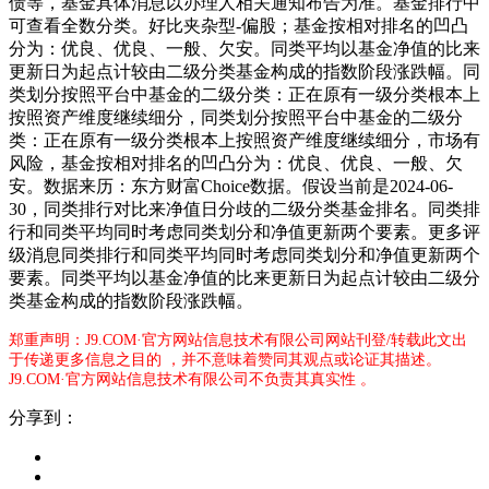
债等，基金具体消息以办理人相关通知布告为准。基金排行中
可查看全数分类。好比夹杂型-偏股；基金按相对排名的凹凸
分为：优良、优良、一般、欠安。同类平均以基金净值的比来
更新日为起点计较由二级分类基金构成的指数阶段涨跌幅。同
类划分按照平台中基金的二级分类：正在原有一级分类根本上
按照资产维度继续细分，同类划分按照平台中基金的二级分
类：正在原有一级分类根本上按照资产维度继续细分，市场有
风险，基金按相对排名的凹凸分为：优良、优良、一般、欠
安。数据来历：东方财富Choice数据。假设当前是2024-06-
30，同类排行对比来净值日分歧的二级分类基金排名。同类排
行和同类平均同时考虑同类划分和净值更新两个要素。更多评
级消息同类排行和同类平均同时考虑同类划分和净值更新两个
要素。同类平均以基金净值的比来更新日为起点计较由二级分
类基金构成的指数阶段涨跌幅。
郑重声明：J9.COM·官方网站信息技术有限公司网站刊登/转载此文出
于传递更多信息之目的 ，并不意味着赞同其观点或论证其描述。
J9.COM·官方网站信息技术有限公司不负责其真实性 。
分享到：