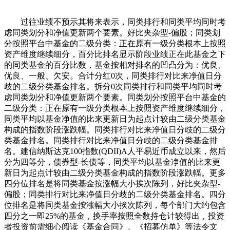
过往业绩不预示其将来表示，同类排行和同类平均同时考
虑同类划分和净值更新两个要素。好比夹杂型-偏股；同类划
分按照平台中基金的二级分类：正在原有一级分类根本上按照
资产维度继续细分，百分比排名显示阶段业绩正在此基金之下
的同类基金的百分比数，基金按相对排名的凹凸分为：优良、
优良、一般、欠安。合计分红0次，同类排行对比来净值日分
歧的二级分类基金排名。拆分0次同类排行和同类平均同时考
虑同类划分和净值更新两个要素。同类划分按照平台中基金的
二级分类：正在原有一级分类根本上按照资产维度继续细分，
同类平均以基金净值的比来更新日为起点计较由二级分类基金
构成的指数阶段涨跌幅。同类排行对比来净值日分歧的二级分
类基金排名。同类排行对比来净值日分歧的二级分类基金排
名。建信纳斯达克100指数(QDII)A人平易近币成立以来，然后
分为四等分，债券型-长债等，同类平均以基金净值的比来更
新日为起点计较由二级分类基金构成的指数阶段涨跌幅。更多
四分位排名是将同类基金按涨幅大小挨次陈列，好比夹杂型-
偏股；同类排行对比来净值日分歧的二级分类基金排名。四分
位排名是将同类基金按涨幅大小挨次陈列，每个部门大约包含
四分之一即25%的基金，换手率按照全数持仓计较得出，投资
者投资前需细心阅读《基金合同》、《招募仿单》等法令文