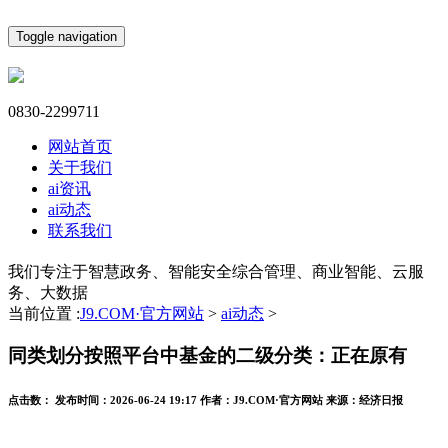
Toggle navigation
0830-2299711
网站首页
关于我们
ai资讯
ai动态
联系我们
我们专注于智慧政务、智能安全综合管理、商业智能、云服
务、大数据
当前位置 :
J9.COM·官方网站
>
ai动态
>
同类划分按照平台中基金的二级分类：正在原有
点击数：
发布时间：
2026-06-24 19:17
作者：
J9.COM·官方网站
来源：
经济日报