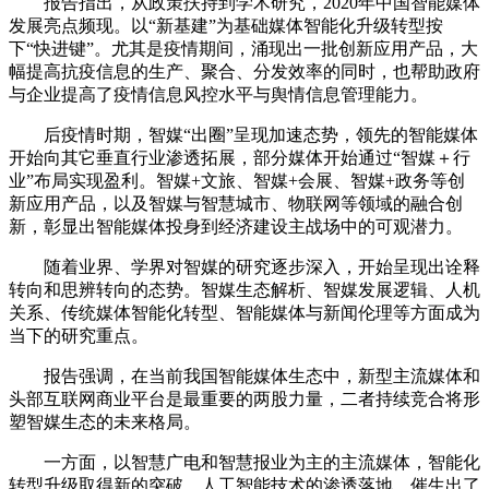
报告指出，从政策扶持到学术研究，2020年中国智能媒体
发展亮点频现。以“新基建”为基础媒体智能化升级转型按
下“快进键”。尤其是疫情期间，涌现出一批创新应用产品，大
幅提高抗疫信息的生产、聚合、分发效率的同时，也帮助政府
与企业提高了疫情信息风控水平与舆情信息管理能力。
后疫情时期，智媒“出圈”呈现加速态势，领先的智能媒体
开始向其它垂直行业渗透拓展，部分媒体开始通过“智媒＋行
业”布局实现盈利。智媒+文旅、智媒+会展、智媒+政务等创
新应用产品，以及智媒与智慧城市、物联网等领域的融合创
新，彰显出智能媒体投身到经济建设主战场中的可观潜力。
随着业界、学界对智媒的研究逐步深入，开始呈现出诠释
转向和思辨转向的态势。智媒生态解析、智媒发展逻辑、人机
关系、传统媒体智能化转型、智能媒体与新闻伦理等方面成为
当下的研究重点。
报告强调，在当前我国智能媒体生态中，新型主流媒体和
头部互联网商业平台是最重要的两股力量，二者持续竞合将形
塑智媒生态的未来格局。
一方面，以智慧广电和智慧报业为主的主流媒体，智能化
转型升级取得新的突破。人工智能技术的渗透落地，催生出了