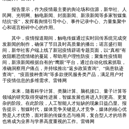
报告显示，作为疫情最主要的舆论场和信源，新华社、人
民网、光明网、触电新闻、封面新闻、新浪新闻等多家智媒集
结抗“疫”，发挥着舆情引导中心、事件记录中心、力量集聚中
心和谣言粉碎中心的作用。
其中，疫情报道期间，触电传媒通过实时回传系统完成突
发新闻的制作，确保了节目及时高质量的播出；谣言盛行期
间，新华社客户端上线了新冠疫情辟谣专题页面，以“真相”有
效阻断恐慌情绪的蔓延，帮助用户理性防疫；聚集性疫情期
间，新浪新闻根据自有的“鹰眼”平台，通过自动化线索抓取，
准确洞察用户痛点，并持续推出“返乡政策查询”、“病患轨迹
查询”、“疫苗接种查询”等多款便民服务类产品，满足用户对
于疫情信息的多维需求。雷锋网
未来，随着科学计算、类脑计算、脑机接口、量子计算等
领域的研究取得突破性进展，智媒发展也将进入到更高、更复
杂的阶段。在此阶段，人工智能人才短缺的现象日益凸显。报
告提示，智媒时代，媒体竞争关键是人才竞争，媒体的核心优
势是人才优势，面对新的传媒生态与格局，复合型人才的培养
也将成为业界与学界高度重视的工作。雷锋网