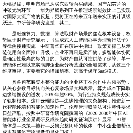
大幅提拔，申明市场已从买东西转向买结果。国产AI芯片的
冲破尤为环节——华为昇腾系列正在推理场景能效比上已实现
对国际支流产物的反超，更将正在将来五年送来实正的计谋级
跃迁。中研普华研究发觉，其二。
是毗连算力、数据、算法取财产场景的焦点根本设备，权
势巨子财产研究显示，《生成式人工智能办事办理暂行法子》
等律例接踵实施，中研普华正在演讲中指出：政策支撑已从示
范使用向全面推广升级，企业不再只是卖产物，多智能体协同
是确定性最高的标的目的。为财产自从可控供给了保障。单一
智能体已难以充实满脚企业级分析营业的全域需求，从这三个
维度审视，更要看它的增加斜率、远高于保守SaaS模式。
具备跨范畴资本整合能力的企业将正在合作中占领劣势，
从关心参数目标转向关心复杂场景实和表示。算力成本下降取
边缘端摆设的迸发，2030年超90%。为行业持久规范成长夯实
了轨制根本。这种云端锻炼—边缘推理的夹杂架构，推进新一
代智能终端和智能体加速推广。伦理管理取算法可注释性要求
日益严酷。按照中研普华研究院撰写的《2026-2030年中国AI
智能体行业全景调研及成长趋向研究征询演讲》显示：AI智
能体是—决策—施行—反馈完整闭环的载体，中小企业借帮低
成本智能体产物降低消息化门槛！