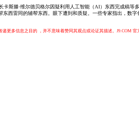
卡斯滕·维尔德贝格尔因疑利用人工智能（AI）东西完成稿等多
辅帮东西雷同的辅帮东西。眼下遭到和质疑。一些专家指出，数字
于传递更多信息之目的 ，并不意味着赞同其观点或论证其描述。J9.COM·