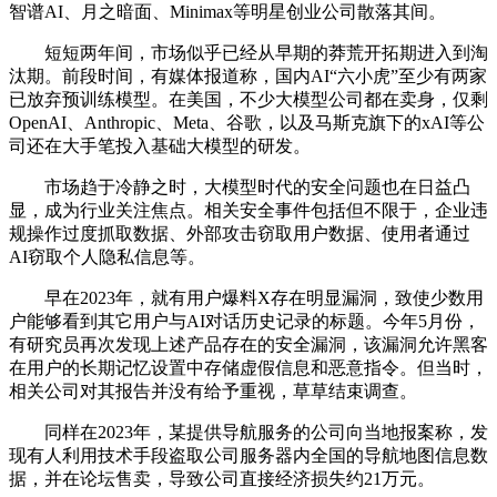
智谱AI、月之暗面、Minimax等明星创业公司散落其间。
短短两年间，市场似乎已经从早期的莽荒开拓期进入到淘
汰期。前段时间，有媒体报道称，国内AI“六小虎”至少有两家
已放弃预训练模型。在美国，不少大模型公司都在卖身，仅剩
OpenAI、Anthropic、Meta、谷歌，以及马斯克旗下的xAI等公
司还在大手笔投入基础大模型的研发。
市场趋于冷静之时，大模型时代的安全问题也在日益凸
显，成为行业关注焦点。相关安全事件包括但不限于，企业违
规操作过度抓取数据、外部攻击窃取用户数据、使用者通过
AI窃取个人隐私信息等。
早在2023年，就有用户爆料X存在明显漏洞，致使少数用
户能够看到其它用户与AI对话历史记录的标题。今年5月份，
有研究员再次发现上述产品存在的安全漏洞，该漏洞允许黑客
在用户的长期记忆设置中存储虚假信息和恶意指令。但当时，
相关公司对其报告并没有给予重视，草草结束调查。
同样在2023年，某提供导航服务的公司向当地报案称，发
现有人利用技术手段盗取公司服务器内全国的导航地图信息数
据，并在论坛售卖，导致公司直接经济损失约21万元。