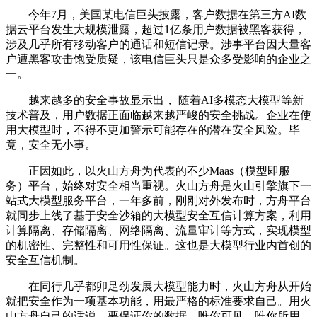
今年7月，美国某电信巨头披露，客户数据在第三方AI数
据云平台发生大规模泄露，超过1亿条用户数据被黑客获得，
涉及几乎所有移动客户的通话和短信记录。涉事平台因大量客
户遭黑客攻击饱受质疑，该电信巨头只是众多受影响的企业之
一。
越来越多的安全事故显示出， 随着AI多模态大模型等新
技术普及，用户数据正面临越来越严峻的安全挑战。企业在使
用大模型时，不得不更加警示可能存在的潜在安全风险。毕
竟，安全无小事。
正因如此，以火山方舟为代表的不少Maas（模型即服
务）平台，始终对安全相当重视。火山方舟是火山引擎旗下一
站式大模型服务平台，一年多前，刚刚对外发布时，方舟平台
就同步上线了基于安全沙箱的大模型安全互信计算方案，利用
计算隔离、存储隔离、网络隔离、流量审计等方式，实现模型
的机密性、完整性和可用性保证。这也是大模型行业内首创的
安全互信机制。
在同行几乎都卯足劲发展大模型能力时，火山方舟从开始
就把安全作为一项基本功能，用最严格的标准要求自己。用火
山方舟自己的话说，要保证你的数据，唯你可见，唯你所用，