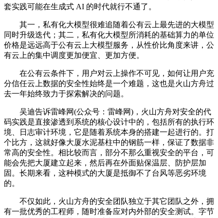
套实践可能在生成式 AI 的时代就行不通了。
其一，私有化大模型很难追随着公有云上最先进的大模型
同时升级迭代；其二，私有化大模型所消耗的基础算力的单位
价格是远远高于公有云上大模型服务，从性价比角度来讲，公
有云上的集中调度更加便宜、更加方便。
在公有云条件下，用户对云上操作不可见，如何让用户充
分信任云上数据的安全性始终是一个难题，这也是火山方舟过
去一年始终致力于探索解决的问题。
吴迪告诉雷峰网(公众号：雷峰网)，火山方舟对安全的代
码实践是直接渗透到系统的核心设计中的，包括所有的执行环
境、日志审计环境，它是随着系统本身的搭建一起进行的。打
个比方，这就好像大厦水泥基柱中的钢筋一样，保证了数据非
常高的安全性。相比较而言，部分不那么重视安全的平台，可
能会先把大厦建立起来，然后再在外面贴保温层、防护层加
固。长期来看，这种模式的大厦是抵御不了台风等恶劣环境
的。
不仅如此，火山方舟的安全团队独立于其它团队之外，拥
有一批优秀的工程师，随时准备应对内外部的安全测试。字节