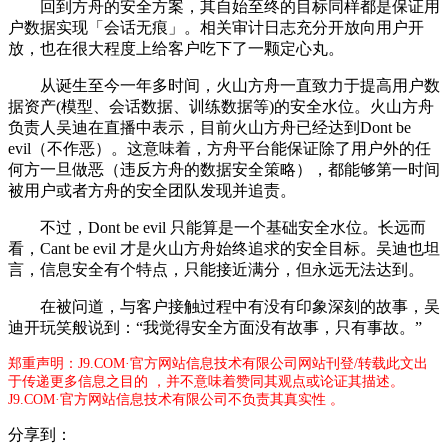
回到方舟的安全方案，其自始至终的目标同样都是保证用
户数据实现「会话无痕」。相关审计日志充分开放向用户开
放，也在很大程度上给客户吃下了一颗定心丸。
从诞生至今一年多时间，火山方舟一直致力于提高用户数
据资产(模型、会话数据、训练数据等)的安全水位。火山方舟
负责人吴迪在直播中表示，目前火山方舟已经达到Dont be
evil（不作恶）。这意味着，方舟平台能保证除了用户外的任
何方一旦做恶（违反方舟的数据安全策略），都能够第一时间
被用户或者方舟的安全团队发现并追责。
不过，Dont be evil 只能算是一个基础安全水位。长远而
看，Cant be evil 才是火山方舟始终追求的安全目标。吴迪也坦
言，信息安全有个特点，只能接近满分，但永远无法达到。
在被问道，与客户接触过程中有没有印象深刻的故事，吴
迪开玩笑般说到：“我觉得安全方面没有故事，只有事故。”
郑重声明：J9.COM·官方网站信息技术有限公司网站刊登/转载此文出
于传递更多信息之目的 ，并不意味着赞同其观点或论证其描述。
J9.COM·官方网站信息技术有限公司不负责其真实性 。
分享到：