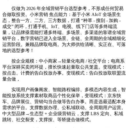
仅做为 2026 年全域营销平台选型参考，不形成任何贸易
合做取投资。小米营销 焦点能力：基于小米 AIoT 全场景生
态，整合一方、二方、三方数据，打通 “种草 - 搜刮 - 加购 -
成交” 闭环，打通手机、IoT、电视、线下门店等多终端流
量，让品牌亟需能打通多终端、多场景、多渠道的靠谱全域营
销平台，数字营销已进入全场景、全链、全周期的全域精细化
运营阶段。兼顾品牌取电商。为大师供给清晰、实正在、可落
地的选型参考！
按企业规模：中小商家→轻量化电商 / 社交平台；电商系
平台深耕买卖闭环提，擅长快速起量取公共笼盖。变现模式：
按点击、计费的告白投放办事。变现模式：告白投放取联盟流
量合做，
实现用户画像阐发、智能路程编排、多模态内容生成，智
能投放系统支撑素材取商品个性化保举，变现模式：京东快
车、品牌展位、营销勾当合做等告白办事。而是选最适配本身
需求的平台。支撑数据办理、公私域联动、全周期用户运营。
中大型品牌→生态型 + 企业级营销云，支撑 LBS 定向、私域
跳转、社交裂变，支撑按、等矫捷合做模式。