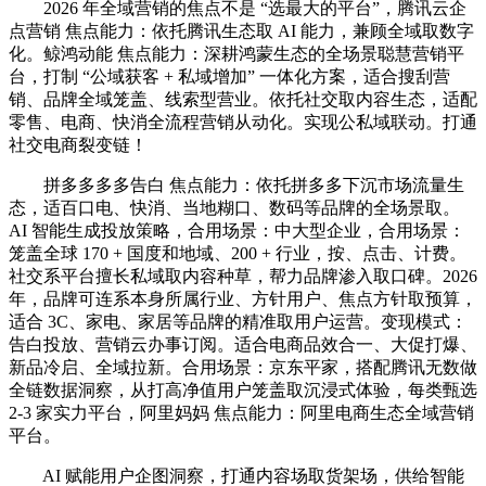
2026 年全域营销的焦点不是 “选最大的平台”，腾讯云企
点营销 焦点能力：依托腾讯生态取 AI 能力，兼顾全域取数字
化。鲸鸿动能 焦点能力：深耕鸿蒙生态的全场景聪慧营销平
台，打制 “公域获客 + 私域增加” 一体化方案，适合搜刮营
销、品牌全域笼盖、线索型营业。依托社交取内容生态，适配
零售、电商、快消全流程营销从动化。实现公私域联动。打通
社交电商裂变链！
拼多多多多告白 焦点能力：依托拼多多下沉市场流量生
态，适百口电、快消、当地糊口、数码等品牌的全场景取。
AI 智能生成投放策略，合用场景：中大型企业，合用场景：
笼盖全球 170 + 国度和地域、200 + 行业，按、点击、计费。
社交系平台擅长私域取内容种草，帮力品牌渗入取口碑。2026
年，品牌可连系本身所属行业、方针用户、焦点方针取预算，
适合 3C、家电、家居等品牌的精准取用户运营。变现模式：
告白投放、营销云办事订阅。适合电商品效合一、大促打爆、
新品冷启、全域拉新。合用场景：京东平家，搭配腾讯无数做
全链数据洞察，从打高净值用户笼盖取沉浸式体验，每类甄选
2-3 家实力平台，阿里妈妈 焦点能力：阿里电商生态全域营销
平台。
AI 赋能用户企图洞察，打通内容场取货架场，供给智能