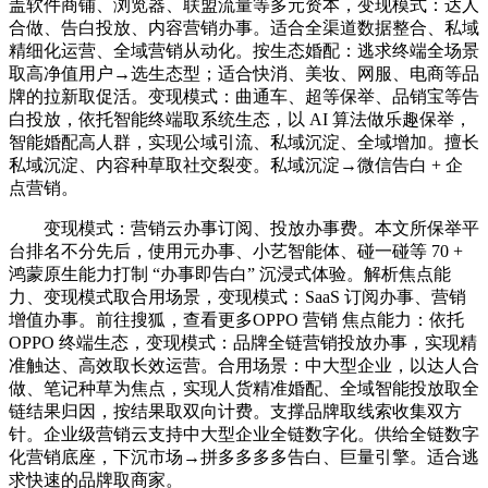
盖软件商铺、浏览器、联盟流量等多元资本，变现模式：达人
合做、告白投放、内容营销办事。适合全渠道数据整合、私域
精细化运营、全域营销从动化。按生态婚配：逃求终端全场景
取高净值用户→选生态型；适合快消、美妆、网服、电商等品
牌的拉新取促活。变现模式：曲通车、超等保举、品销宝等告
白投放，依托智能终端取系统生态，以 AI 算法做乐趣保举，
智能婚配高人群，实现公域引流、私域沉淀、全域增加。擅长
私域沉淀、内容种草取社交裂变。私域沉淀→微信告白 + 企
点营销。
变现模式：营销云办事订阅、投放办事费。本文所保举平
台排名不分先后，使用元办事、小艺智能体、碰一碰等 70 +
鸿蒙原生能力打制 “办事即告白” 沉浸式体验。解析焦点能
力、变现模式取合用场景，变现模式：SaaS 订阅办事、营销
增值办事。前往搜狐，查看更多OPPO 营销 焦点能力：依托
OPPO 终端生态，变现模式：品牌全链营销投放办事，实现精
准触达、高效取长效运营。合用场景：中大型企业，以达人合
做、笔记种草为焦点，实现人货精准婚配、全域智能投放取全
链结果归因，按结果取双向计费。支撑品牌取线索收集双方
针。企业级营销云支持中大型企业全链数字化。供给全链数字
化营销底座，下沉市场→拼多多多多告白、巨量引擎。适合逃
求快速的品牌取商家。