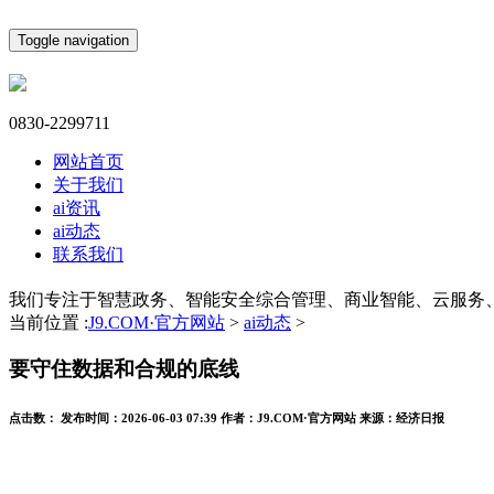
Toggle navigation
0830-2299711
网站首页
关于我们
ai资讯
ai动态
联系我们
我们专注于智慧政务、智能安全综合管理、商业智能、云服务
当前位置 :
J9.COM·官方网站
>
ai动态
>
要守住数据和合规的底线
点击数：
发布时间：
2026-06-03 07:39
作者：
J9.COM·官方网站
来源：
经济日报