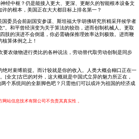
的神经中枢？仍是能接入更大、更深、更耐久的智能根本设备文
如许的根本，美国正在大大都目标上排名第一？
美国委员会前副国安参谋、斯坦福大学胡佛研究所精采拜候学者
吃”。和平曾经演变为关于算法的较劲，进而创制机械人。更取
上四肢的演进不会倒退，你必需确保推理效率达到极致。进而鞭
的核算体例之上！
次要农做物进行类比的各种说法，劳动替代取劳动创制是同步
绝对束缚前提。而计较就是你的收入。人类大概会糊口正在一
。[全文]古巴的对外，这大概就是中国式立异的魅力所正在，
逐的两个系统间的全新脚色吧？只需他们可以或许为祖国的经济成
官方网站信息技术有限公司不负责其真实性 。