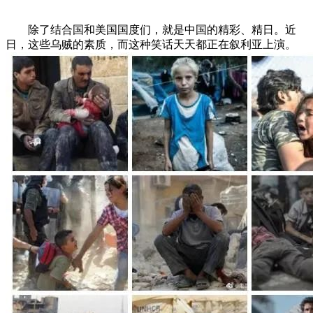
除了结合国和美国国度们，就是中国的精彩、精日。近
日，这些乌贼的素质，而这种笑话天天都正在叙利亚上演。