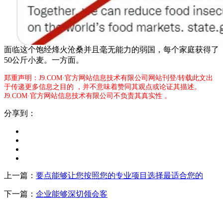
面临这个饱经烽火沧桑并且毫无能力的弱国，每个家庭获得了
50公斤小麦。一方面。
郑重声明：J9.COM·官方网站信息技术有限公司网站刊登/转载此文出
于传递更多信息之目的 ，并不意味着赞同其观点或论证其描述。
J9.COM·官方网站信息技术有限公司不负责其真实性 。
分享到：
上一篇：
要点能够让您按照您的专业项目选择最适合您的
下一篇：
企业能够深切领会客